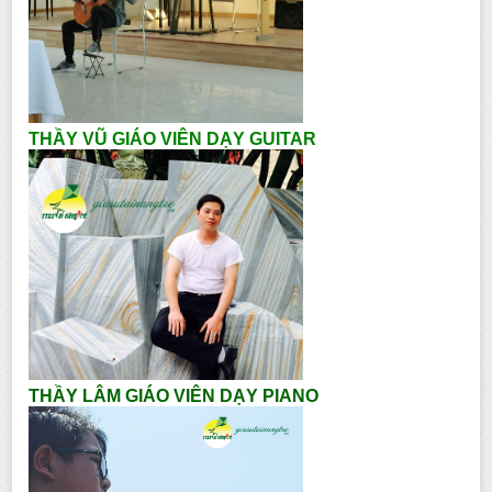
THẦY VŨ GIÁO VIÊN DẠY GUITAR
THẦY LÂM GIÁO VIÊN DẠY PIANO