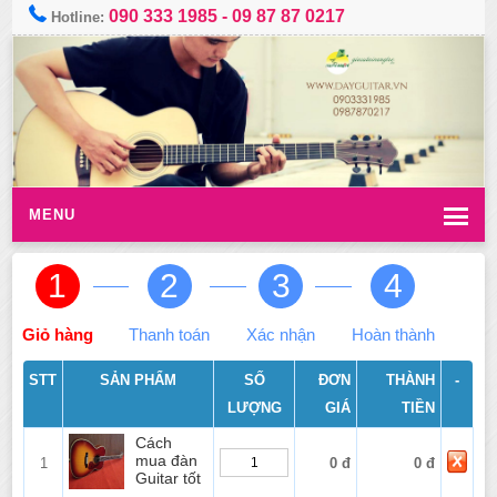
090 333 1985
-
09 87 87 0217
Hotline:
MENU
1
2
3
4
Giỏ hàng
Thanh toán
Xác nhận
Hoàn thành
STT
SẢN PHẨM
SỐ
ĐƠN
THÀNH
-
LƯỢNG
GIÁ
TIỀN
Cách
mua đàn
1
0 đ
0 đ
Guitar tốt