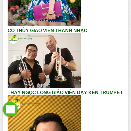
CÔ THỦY GIÁO VIÊN THANH NHẠC
THẦY NGỌC LONG GIÁO VIÊN DẠY KÈN TRUMPET