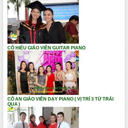
CÔ HIẾU GIÁO VIÊN GUITAR PIANO
CÔ AN GIÁO VIÊN DẠY PIANO ( VỊ TRÍ 3 TỪ TRÁI
QUA )