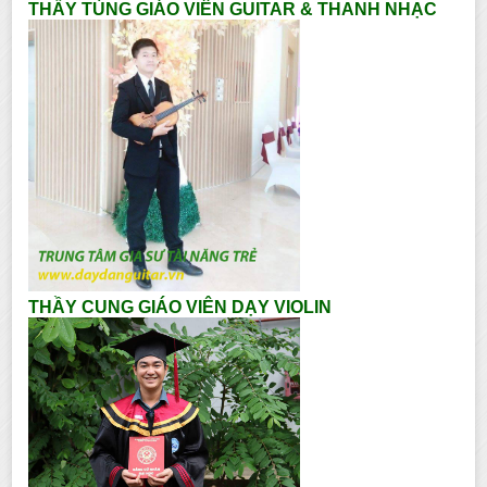
THẦY TÙNG GIÁO VIÊN GUITAR & THANH NHẠC
THẦY CUNG GIÁO VIÊN DẠY VIOLIN