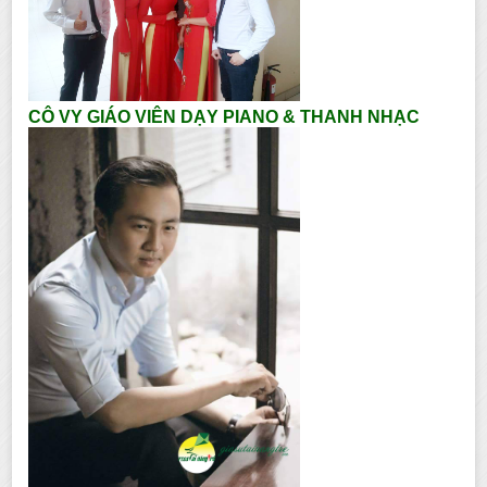
CÔ VY GIÁO VIÊN DẠY PIANO & THANH NHẠC