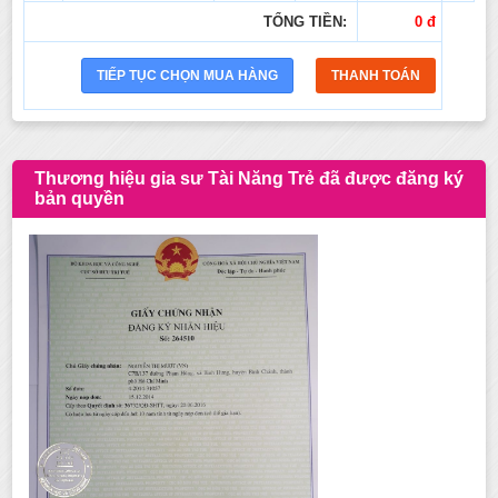
TỔNG TIỀN:
0 đ
Thương hiệu gia sư Tài Năng Trẻ đã được đăng ký
bản quyền