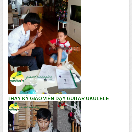
THẦY KỲ GIÁO VIÊN DẠY GUITAR UKULELE