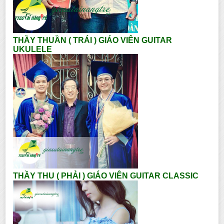
THẦY THUẦN ( TRÁI ) GIÁO VIÊN GUITAR
UKULELE
THẦY THU ( PHẢI ) GIÁO VIÊN GUITAR CLASSIC