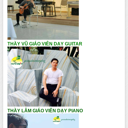
THẦY VŨ GIÁO VIÊN DẠY GUITAR
THẦY LÂM GIÁO VIÊN DẠY PIANO