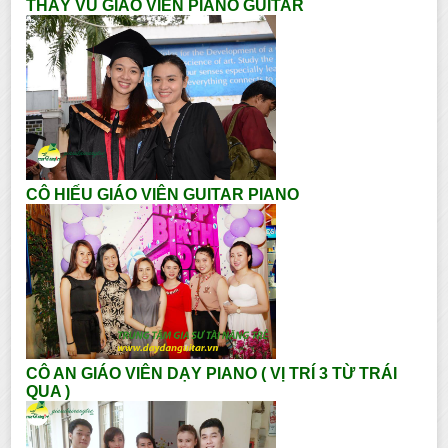
THẦY VŨ GIÁO VIÊN PIANO GUITAR
CÔ HIẾU GIÁO VIÊN GUITAR PIANO
CÔ AN GIÁO VIÊN DẠY PIANO ( VỊ TRÍ 3 TỪ TRÁI
QUA )