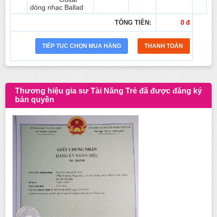
dòng nhạc Ballad
TỔNG TIỀN:
0 đ
Thương hiệu gia sư Tài Năng Trẻ đã được đăng ký
bản quyền