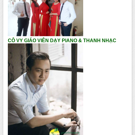
CÔ VY GIÁO VIÊN DẠY PIANO & THANH NHẠC