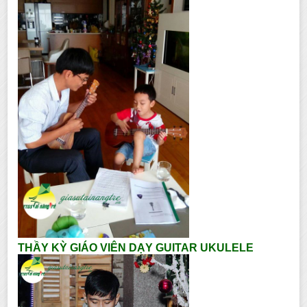
THẦY KỲ GIÁO VIÊN DẠY GUITAR UKULELE