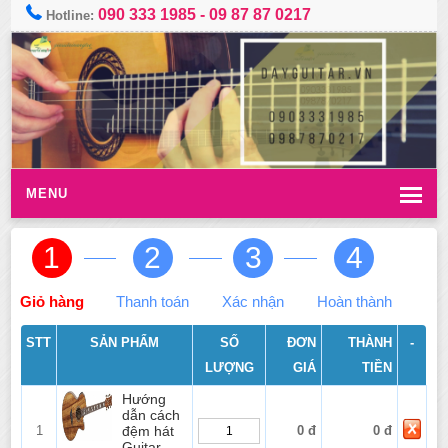
090 333 1985
-
09 87 87 0217
Hotline:
MENU
1
2
3
4
Giỏ hàng
Thanh toán
Xác nhận
Hoàn thành
STT
SẢN PHẨM
SỐ
ĐƠN
THÀNH
-
LƯỢNG
GIÁ
TIỀN
Hướng
dẫn cách
1
đệm hát
0 đ
0 đ
Guitar