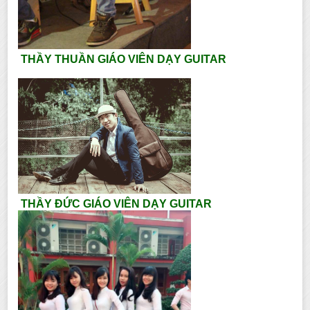
THẦY THUẦN GIÁO VIÊN DẠY GUITAR
THẦY ĐỨC GIÁO VIÊN DẠY GUITAR