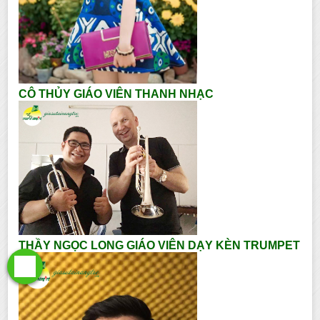
CÔ THỦY GIÁO VIÊN THANH NHẠC
THẦY NGỌC LONG GIÁO VIÊN DẠY KÈN TRUMPET