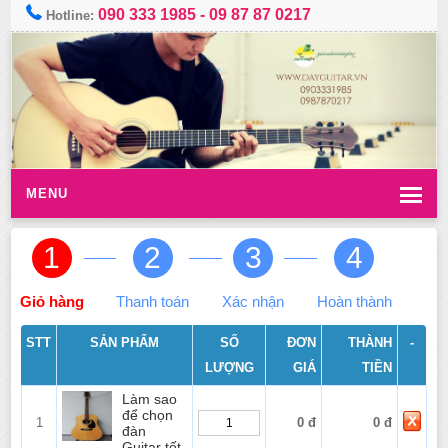
090 333 1985
-
09 87 87 0217
Hotline:
MENU
1
2
3
4
Giỏ hàng
Thanh toán
Xác nhận
Hoàn thành
STT
SẢN PHẨM
SỐ
ĐƠN
THÀNH
-
LƯỢNG
GIÁ
TIỀN
Làm sao
để chọn
1
0 đ
0 đ
đàn
Guitar tốt