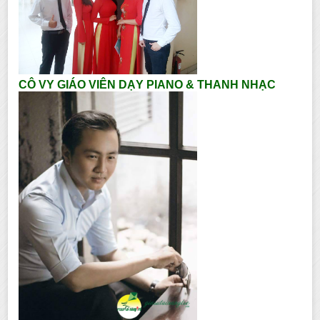
CÔ VY GIÁO VIÊN DẠY PIANO & THANH NHẠC