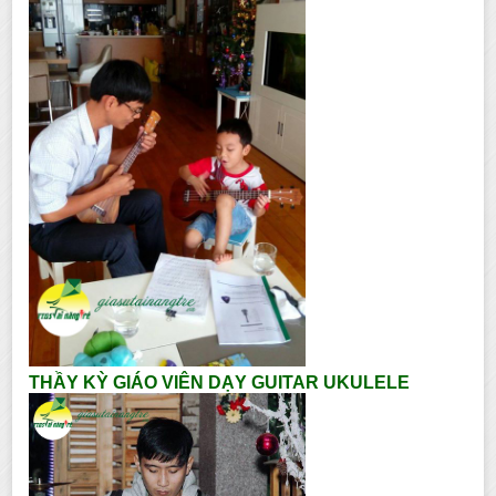
THẦY KỲ GIÁO VIÊN DẠY GUITAR UKULELE