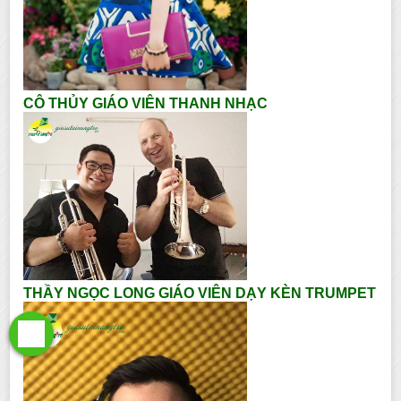
CÔ THỦY GIÁO VIÊN THANH NHẠC
THẦY NGỌC LONG GIÁO VIÊN DẠY KÈN TRUMPET