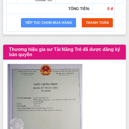
TỔNG TIỀN:
0 đ
Thương hiệu gia sư Tài Năng Trẻ đã được đăng ký
bản quyền