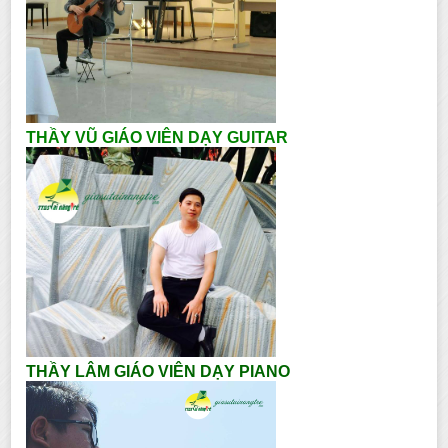
THẦY VŨ GIÁO VIÊN DẠY GUITAR
THẦY LÂM GIÁO VIÊN DẠY PIANO