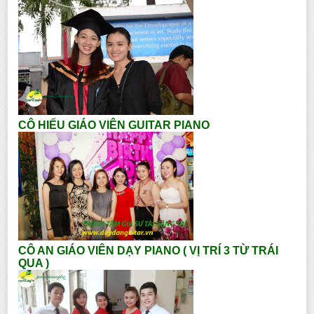
CÔ HIẾU GIÁO VIÊN GUITAR PIANO
CÔ AN GIÁO VIÊN DẠY PIANO ( VỊ TRÍ 3 TỪ TRÁI
QUA )