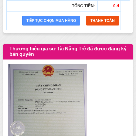
TỔNG TIỀN:
0 đ
Thương hiệu gia sư Tài Năng Trẻ đã được đăng ký
bản quyền