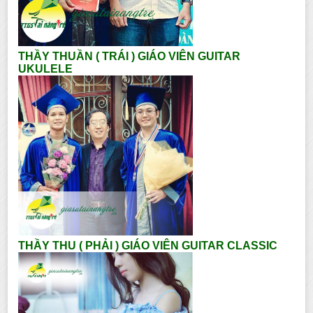
THẦY THUẦN ( TRÁI ) GIÁO VIÊN GUITAR
UKULELE
THẦY THU ( PHẢI ) GIÁO VIÊN GUITAR CLASSIC