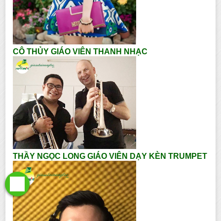
CÔ THỦY GIÁO VIÊN THANH NHẠC
THẦY NGỌC LONG GIÁO VIÊN DẠY KÈN TRUMPET