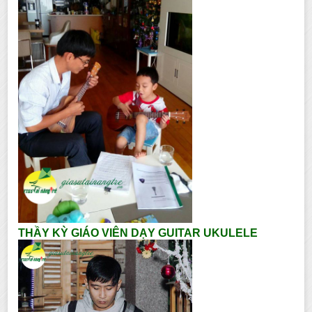
THẦY KỲ GIÁO VIÊN DẠY GUITAR UKULELE