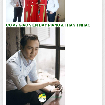
CÔ VY GIÁO VIÊN DẠY PIANO & THANH NHẠC