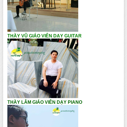
THẦY VŨ GIÁO VIÊN DẠY GUITAR
THẦY LÂM GIÁO VIÊN DẠY PIANO