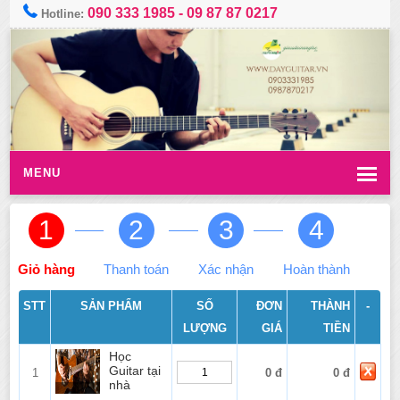
090 333 1985
-
09 87 87 0217
Hotline:
MENU
1
2
3
4
Giỏ hàng
Thanh toán
Xác nhận
Hoàn thành
STT
SẢN PHẨM
SỐ
ĐƠN
THÀNH
-
LƯỢNG
GIÁ
TIỀN
Học
Guitar tại
1
0 đ
0 đ
nhà