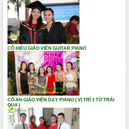
CÔ HIẾU GIÁO VIÊN GUITAR PIANO
CÔ AN GIÁO VIÊN DẠY PIANO ( VỊ TRÍ 3 TỪ TRÁI
QUA )