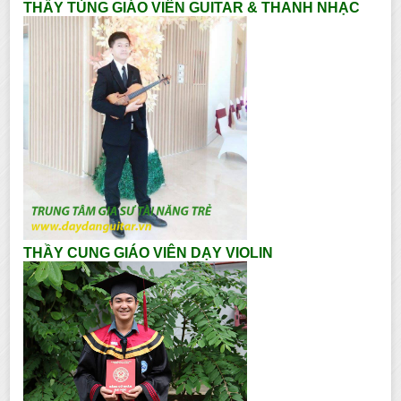
THẦY TÙNG GIÁO VIÊN GUITAR & THANH NHẠC
THẦY CUNG GIÁO VIÊN DẠY VIOLIN