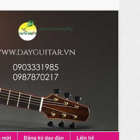
p mới
Đăng ký dạy đàn
Liên hệ