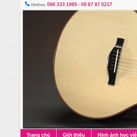
090 333 1985
-
09 87 87 0217
Hotline:
Trang chủ
Giới thiệu
Hình ảnh học vi