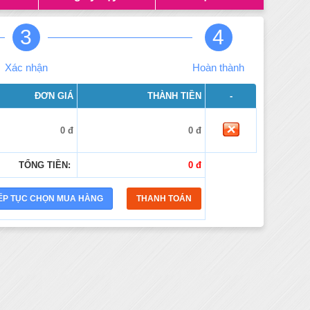
3
4
Xác nhận
Hoàn thành
ĐƠN GIÁ
THÀNH TIỀN
-
0 đ
0 đ
TỔNG TIỀN:
0 đ