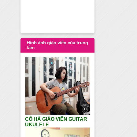
Dạy học Guitar tạ
Hình ảnh giáo viên của trung
tâm
CÔ HÀ GIÁO VIÊN GUITAR
UKULELE