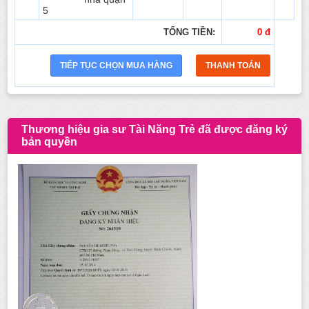
5
TỔNG TIỀN:
0 đ
Thương hiệu gia sư Tài Năng Trẻ đã được đăng ký
bản quyền