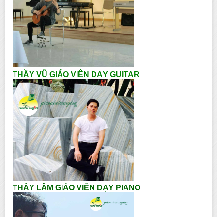
THẦY VŨ GIÁO VIÊN DẠY GUITAR
THẦY LÂM GIÁO VIÊN DẠY PIANO