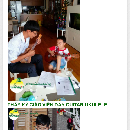
THẦY KỲ GIÁO VIÊN DẠY GUITAR UKULELE