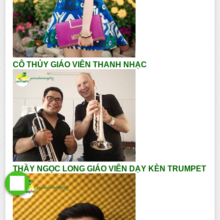
CÔ THỦY GIÁO VIÊN THANH NHẠC
THẦY NGỌC LONG GIÁO VIÊN DẠY KÈN TRUMPET