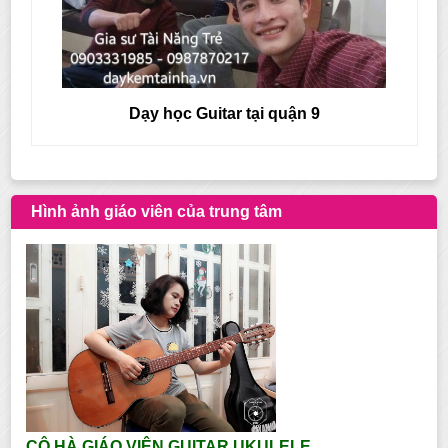
Dạy học Guitar tại quận 9
Hình ảnh giáo viên của trung tâm
CÔ HÀ GIÁO VIÊN GUITAR UKULELE