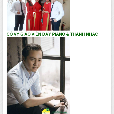
CÔ VY GIÁO VIÊN DẠY PIANO & THANH NHẠC