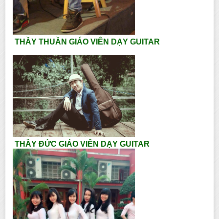
THẦY THUẦN GIÁO VIÊN DẠY GUITAR
THẦY ĐỨC GIÁO VIÊN DẠY GUITAR