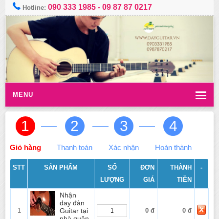
090 333 1985
-
09 87 87 0217
Hotline:
MENU
1
2
3
4
Giỏ hàng
Thanh toán
Xác nhận
Hoàn thành
STT
SẢN PHẨM
SỐ
ĐƠN
THÀNH
-
LƯỢNG
GIÁ
TIỀN
Nhận
dạy đàn
1
Guitar tại
0 đ
0 đ
nhà quận