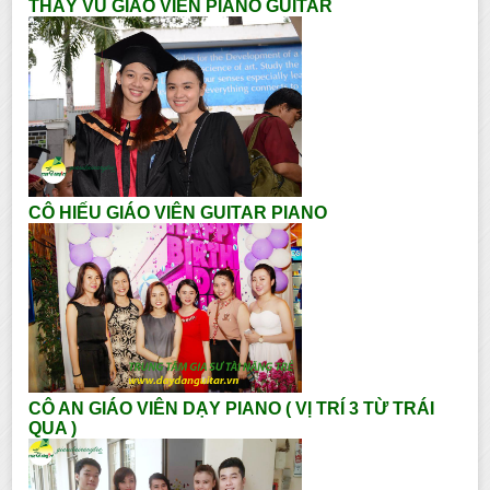
THẦY VŨ GIÁO VIÊN PIANO GUITAR
CÔ HIẾU GIÁO VIÊN GUITAR PIANO
CÔ AN GIÁO VIÊN DẠY PIANO ( VỊ TRÍ 3 TỪ TRÁI
QUA )