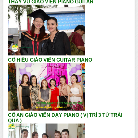
THẦY VŨ GIÁO VIÊN PIANO GUITAR
CÔ HIẾU GIÁO VIÊN GUITAR PIANO
CÔ AN GIÁO VIÊN DẠY PIANO ( VỊ TRÍ 3 TỪ TRÁI
QUA )