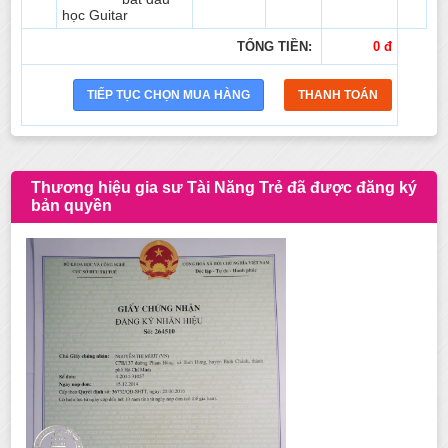
học Guitar
TỔNG TIỀN:
0 đ
Thương hiệu gia sư Tài Năng Trẻ đã được đăng ký
bản quyền