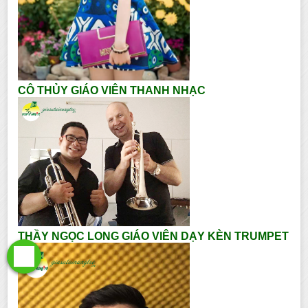
CÔ THỦY GIÁO VIÊN THANH NHẠC
THẦY NGỌC LONG GIÁO VIÊN DẠY KÈN TRUMPET