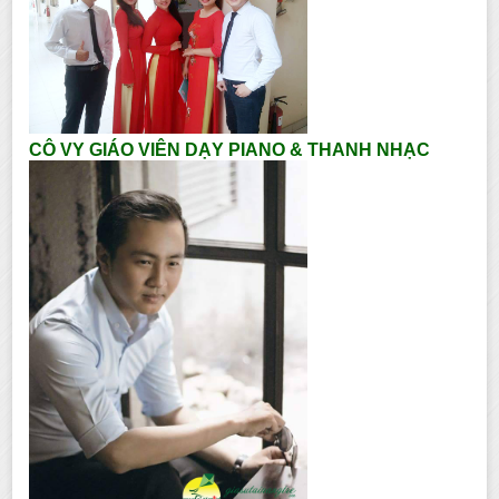
CÔ VY GIÁO VIÊN DẠY PIANO & THANH NHẠC