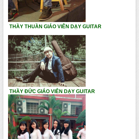
THẦY THUẦN GIÁO VIÊN DẠY GUITAR
THẦY ĐỨC GIÁO VIÊN DẠY GUITAR