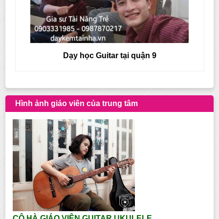
Dạy học Guitar tại quận 9
Hình ảnh giáo viên của trung tâm
CÔ HÀ GIÁO VIÊN GUITAR UKULELE