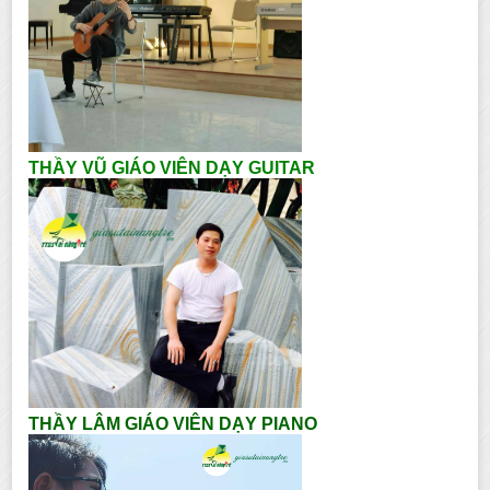
THẦY VŨ GIÁO VIÊN DẠY GUITAR
THẦY LÂM GIÁO VIÊN DẠY PIANO