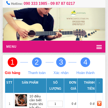
090 333 1985
-
09 87 87 0217
Hotline:
MENU
1
2
3
4
Giỏ hàng
Thanh toán
Xác nhận
Hoàn thành
STT
SẢN PHẨM
SỐ
ĐƠN
THÀNH
-
LƯỢNG
GIÁ
TIỀN
10 điều
cần biết
1
trước khi
0 đ
0 đ
bắt đầu