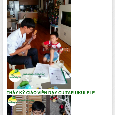
THẦY KỲ GIÁO VIÊN DẠY GUITAR UKULELE