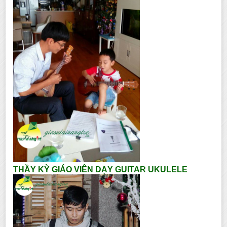
THẦY KỲ GIÁO VIÊN DẠY GUITAR UKULELE