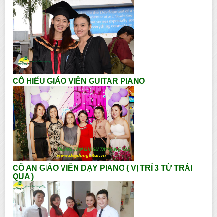
CÔ HIẾU GIÁO VIÊN GUITAR PIANO
CÔ AN GIÁO VIÊN DẠY PIANO ( VỊ TRÍ 3 TỪ TRÁI
QUA )