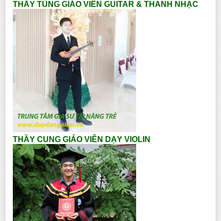
THẦY TÙNG GIÁO VIÊN GUITAR & THANH NHẠC
THẦY CUNG GIÁO VIÊN DẠY VIOLIN