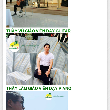
THẦY VŨ GIÁO VIÊN DẠY GUITAR
THẦY LÂM GIÁO VIÊN DẠY PIANO