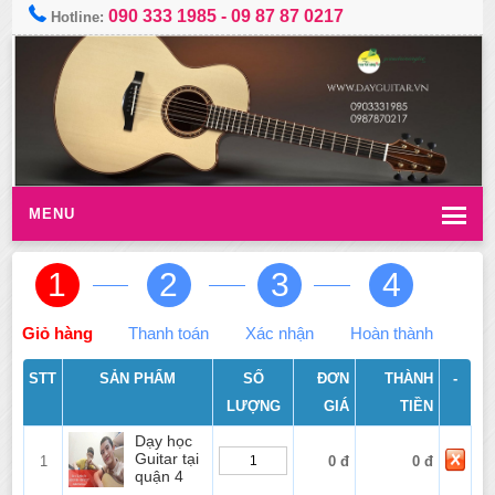
090 333 1985
-
09 87 87 0217
Hotline:
MENU
1
2
3
4
Giỏ hàng
Thanh toán
Xác nhận
Hoàn thành
STT
SẢN PHẨM
SỐ
ĐƠN
THÀNH
-
LƯỢNG
GIÁ
TIỀN
Dạy học
Guitar tại
1
0 đ
0 đ
quận 4