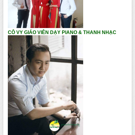
CÔ VY GIÁO VIÊN DẠY PIANO & THANH NHẠC