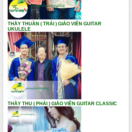
THẦY THUẦN ( TRÁI ) GIÁO VIÊN GUITAR
UKULELE
THẦY THU ( PHẢI ) GIÁO VIÊN GUITAR CLASSIC