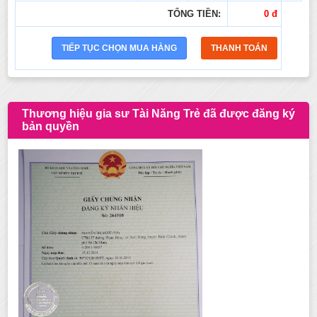
TỔNG TIỀN:
0 đ
Thương hiệu gia sư Tài Năng Trẻ đã được đăng ký
bản quyền