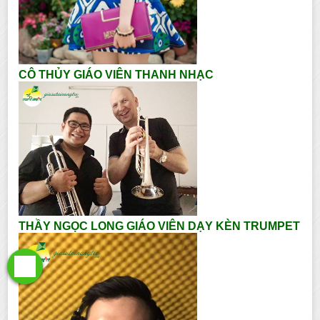
CÔ THỦY GIÁO VIÊN THANH NHẠC
THẦY NGỌC LONG GIÁO VIÊN DẠY KÈN TRUMPET