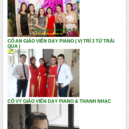
CÔ AN GIÁO VIÊN DẠY PIANO ( VỊ TRÍ 3 TỪ TRÁI
QUA )
CÔ VY GIÁO VIÊN DẠY PIANO & THANH NHẠC