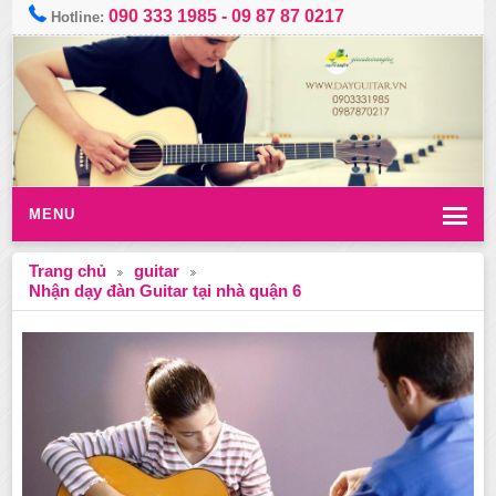
090 333 1985
-
09 87 87 0217
Hotline:
MENU
Trang chủ
guitar
Nhận dạy đàn Guitar tại nhà quận 6