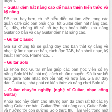
huyện.
– Guitar đệm hát nâng cao để hoàn thiện kiến thức và
kỹ năng
Để chơi hay hơn, có thể biễu diễn và làm việc trong các
quán café các bạn phải chơi tốt Guitar đệm hát nâng cao.
Tại đây, chúng tôi sẽ hỗ trợ bạn hoàn thiện khả năng
Guitar cơ bản và dạy Guitar đệm hát nâng cao.
– Guitar Classic
Gia sư chúng tôi sẽ giảng dạy cho bạn thật kỹ càng về
nhạc lý âm nhạc cơ bản, cách đọc TAB, bản sheft nhạc, kỹ
thuật Tremolo, Plamenco,…
– Guitar Solo
Là khóa học Guitar nhằm giúp các bạn học viên có kỹ
năng Solo lời bài hát một cách nhuần nhuyễn. Đó là sự kết
hợp giữa note nhạc (lời bài hát) và hợp âm. Gia sư dạy
đàn Guitar tại nhà phải có kiến thức và năng chơi Solo tốt.
– Guitar chuyên nghiệp (nghệ sĩ Guitar, nhạc công
Guitar)
Khóa học này dành cho những bạn đã chơi rất tốt các kỹ
năng Guitar cơ bản, Guitar đệm hát nâng cao, Guitar Solo,
và hướng tới con đường Solo thực thụ, làm việc trong một