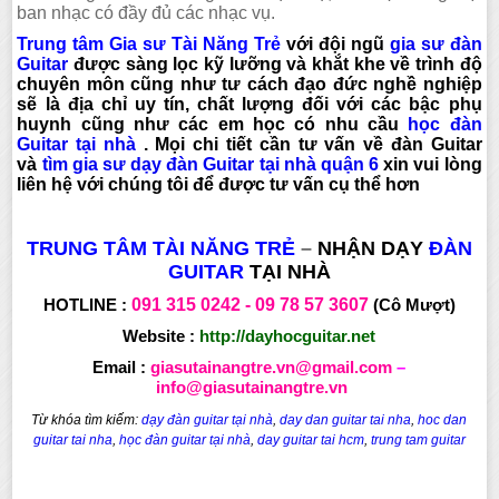
ban nhạc có đầy đủ các nhạc vụ.
Trung tâm Gia sư Tài Năng Trẻ
với đội ngũ
gia sư đàn
Guitar
được sàng lọc kỹ lưỡng và khắt khe về trình độ
chuyên môn cũng như tư cách đạo đức nghề nghiệp
sẽ là địa chỉ uy tín, chất lượng đối với các bậc phụ
huynh cũng như các em học có nhu cầu
học đàn
Guitar tại nhà
. Mọi chi tiết cần tư vấn về đàn Guitar
và
tìm gia sư dạy đàn Guitar tại nhà quận 6
xin vui lòng
liên hệ với chúng tôi để được tư vấn cụ thể hơn
TRUNG TÂM TÀI NĂNG TRẺ
–
NHẬN DẠY
ĐÀN
GUITAR
TẠI NHÀ
HOTLINE :
091 315
0242 -
09 78 57 3607
(Cô Mượt)
Website :
http://dayhocguitar.net
Email :
giasutainangtre.vn@gmail.com
–
info@giasutainangtre.vn
Từ khóa tìm kiếm:
dạy đàn guitar tại nhà
,
day dan guitar tai nha
,
hoc dan
guitar tai nha
,
học đàn guitar tại nhà
,
day guitar tai hcm
,
trung tam guitar