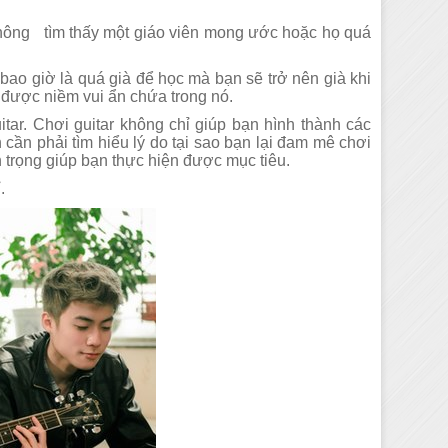
 không tìm thấy một giáo viên mong ước hoặc họ quá
 bao giờ là quá già để học mà bạn sẽ trở nên già khi
m được niềm vui ẩn chứa trong nó.
ar. Chơi guitar không chỉ giúp bạn hình thành các
ần phải tìm hiểu lý do tại sao bạn lại đam mê chơi
n trọng giúp bạn thực hiện được mục tiêu.
.
i quận 6
Dạy học Guitar tại
Dạy học Guitar tại quận 5