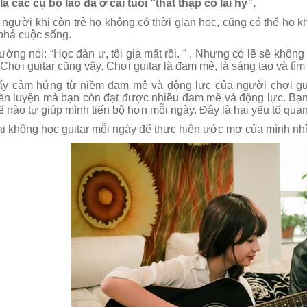
à các cụ bô lão đã ở cái tuổi “thất thập cổ lai hy”.
u người khi còn trẻ họ không có thời gian học, cũng có thể họ
phá cuộc sống.
ờng nói: “Học đàn ư, tôi già mất rồi. ” . Nhưng có lẽ sẽ không
Chơi guitar cũng vậy. Chơi guitar là đam mê, là sáng tạo và tì
ấy cảm hứng từ niềm đam mê và động lực của người chơi guit
n luyện mà bạn còn đạt được nhiều đam mê và động lực. Bạn c
hế nào tự giúp mình tiến bộ hơn mỗi ngày. Đây là hai yếu tố qua
 lại không học guitar mỗi ngày để thực hiện ước mơ của mình nhỉ
Dạy học Guitar tại quận 7
Dạy học Guitar tạ