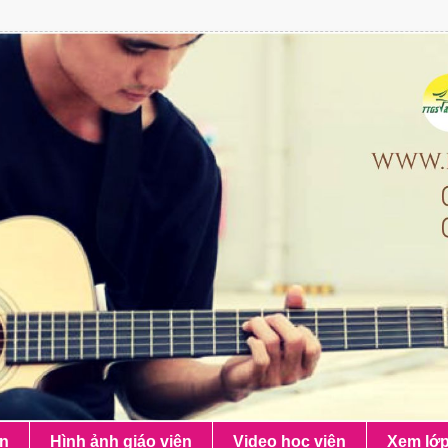
ên
Hình ảnh giáo viên
Video học viên
Xem lớ