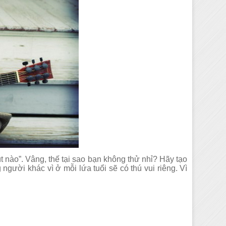
út nào”. Vâng, thế tại sao bạn không thử nhỉ? Hãy tạo
gười khác vì ở mỗi lứa tuổi sẽ có thú vui riêng. Vì