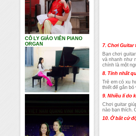
CÔ LY GIÁO VIÊN PIANO
ORGAN
7. Chơi Guita
Bạn chơi guitar
và nhanh như m
chính là một ng
8. Tính nhất q
Trẻ em có xu h
thiết để gắn bó
9. Nhiều lí do
Chơi guitar giú
nào bạn thích.
10. Ở bất cứ đ