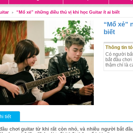
uitar
“Mổ xẻ” những điều thú vị khi học Guitar ít ai biết
“Mổ xẻ” n
biết
Thông tin tó
Có người bắt 
bắt đầu chơi 
thậm chí là cá
i tiết
ầu chơi guitar từ khi rất còn nhỏ, và nhiều người bắt đầu