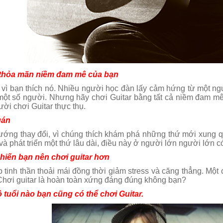
r thỏa mãn niềm đam mê của bạn
 vì bạn thích nó. Nhiều người học đàn lấy cảm hứng từ một ngư
ột số người. Nhưng hãy chơi Guitar bằng tất cả niềm đam mê
ười chơi Guitar thực thụ.
uán
ướng thay đổi, vì chúng thích khám phá những thứ mới xung q
 và phát triển một thứ lâu dài, điều này ở người lớn người lớn c
 khiến bạn nên chơi guitar hơn
p tinh thần thoải mái đồng thời giảm stress và căng thẳng. Một 
 Chơi guitar là hoàn toàn xứng đáng đúng không bạn?
ộ tuổi nào bạn cũng có thể chơi Guitar.