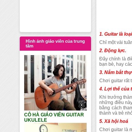
Dạy học Guitar tạ
1. Guitar là lo
Hình ảnh giáo viên của trung
Chỉ một vài tuầ
tâm
2. Động lực.
Đây chính là đi
bạn bè, hay các
3. Nắm bắt thự
Chơi guitar rất
4. Lợi thế của
Khi trưởng thà
những điều này
bằng cách tham
thành và trẻ nhỏ
CÔ HÀ GIÁO VIÊN GUITAR
UKULELE
5. Xã hội hoá
Chơi guitar là 