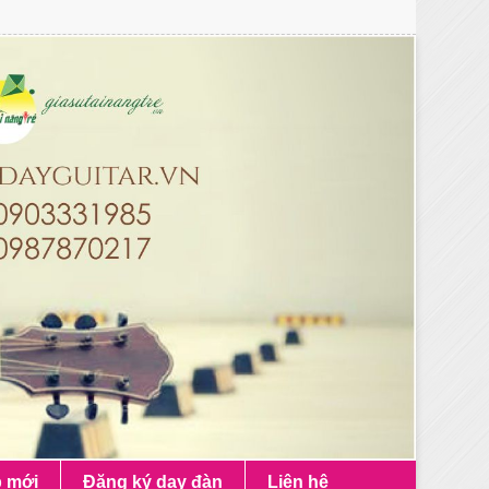
p mới
Đăng ký dạy đàn
Liên hệ