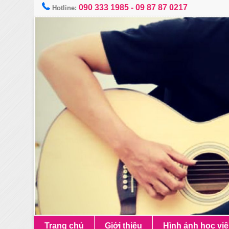
090 333 1985
-
09 87 87 0217
Hotline:
Trang chủ
Giới thiệu
Hình ảnh học vi