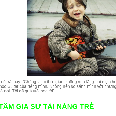
 nói rất hay: “Chúng ta có thời gian, không nên lãng phí một ch
ọc Guitar của riêng mình. Không nên so sánh mình với những n
 nói “Tôi đã quá tuổi học rồi”.
TÂM GIA SƯ TÀI NĂNG TRẺ