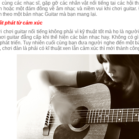
 cùng các nhạc sĩ, gặp gỡ các nhân vật nổi tiếng tại các hội th
nh hoặc một đám đông về âm nhạc và niềm vui khi chơi guitar
 theo một bản nhạc Guitar mà bạn mang lại.
ất phát từ cảm xúc
 chơi guitar nổi tiếng không phải vì kỹ thuật tốt mà họ là người
ơi guitar đẳng cấp khi thể hiện các bản nhạc hay. Không có gì s
ể phát triển. Tuy nhiên cuối cùng bạn đưa người nghe đến một 
 chơi đàn là phải có kĩ thuật xen lẫn cảm xúc thì mới thành côn