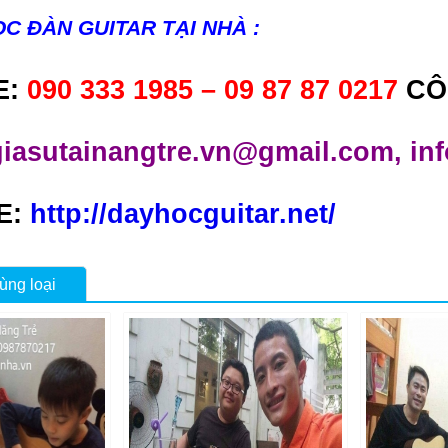
C ĐÀN GUITAR TẠI NHÀ :
E:
090 333 1985 – 09 87 87 0217
CÔ
giasutainangtre.vn@gmail.com, in
E:
http://dayhocguitar.net/
ùng loại