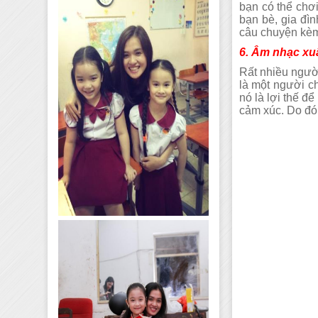
bạn có thể chơi
bạn bè, gia đì
câu chuyện kèm
6. Âm nhạc xu
Rất nhiều người
là một người ch
nó là lợi thế đ
cảm xúc. Do đó,