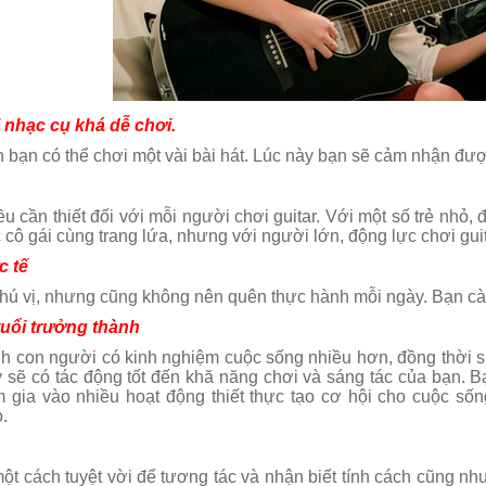
i quận 8
ại nhạc cụ khá dễ chơi.
n bạn có thể chơi một vài bài hát. Lúc này bạn sẽ cảm nhận đư
ều cần thiết đối với mỗi người chơi guitar. Với một số trẻ nh
 cô gái cùng trang lứa, nhưng với người lớn, động lực chơi guita
c tế
 thú vị, nhưng cũng không nên quên thực hành mỗi ngày. Bạn c
 tuổi trưởng thành
nh con người có kinh nghiệm cuộc sống nhiều hơn, đồng thời sự
 sẽ có tác động tốt đến khă năng chơi và sáng tác của bạn. B
 gia vào nhiều hoạt động thiết thực tạo cơ hội cho cuộc sốn
.
một cách tuyệt vời để tương tác và nhận biết tính cách cũng n