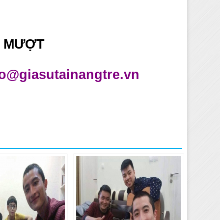
 MƯỢT
fo@giasutainangtre.vn