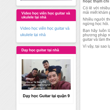
hoặc thậm chí l
Có lẽ với nhiề
mải miết khám 
Video học viên học guitar và
ukulele tại nhà
Nhiều người thư
ngừng học hỏi. 
Video học viên học guitar và
Bạn hãy luôn l
ukulele tại nhà
phương pháp rè
guitar và làm t
Vì vậy, tại sao
Dạy học guitar tại nhà
tại quận
Dạy học Guitar tại quận 9