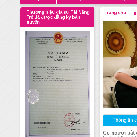
Thương hiệu gia sư Tài Năng
Trang chủ
g
Trẻ đã được đăng ký bản
quyền
Thông tin ch
Có người bắt đ