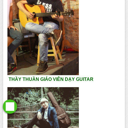
THẦY THUẦN GIÁO VIÊN DẠY GUITAR