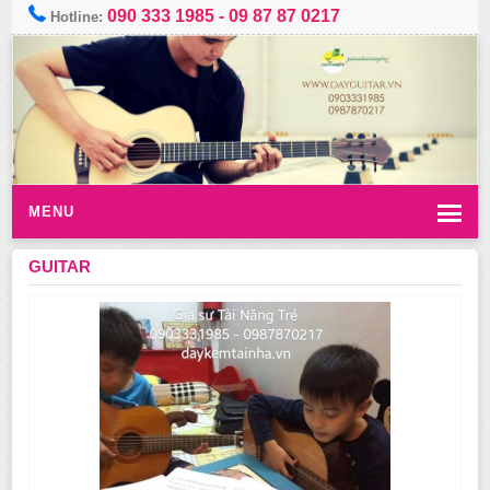
090 333 1985
-
09 87 87 0217
Hotline:
MENU
GUITAR