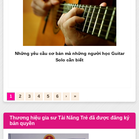
Những yêu cầu cơ bản mà những người học Guitar
Solo cần biết
1
2
3
4
5
6
›
»
Thương hiệu gia sư Tài Năng Trẻ đã được đăng ký
bản quyền