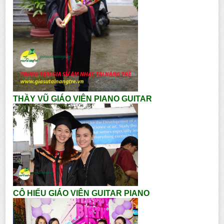
THẦY VŨ GIÁO VIÊN PIANO GUITAR
CÔ HIẾU GIÁO VIÊN GUITAR PIANO