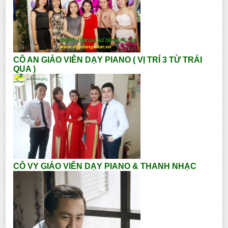
CÔ AN GIÁO VIÊN DẠY PIANO ( VỊ TRÍ 3 TỪ TRÁI
QUA )
CÔ VY GIÁO VIÊN DẠY PIANO & THANH NHẠC