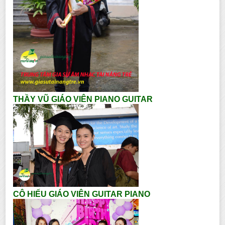
THẦY VŨ GIÁO VIÊN PIANO GUITAR
CÔ HIẾU GIÁO VIÊN GUITAR PIANO