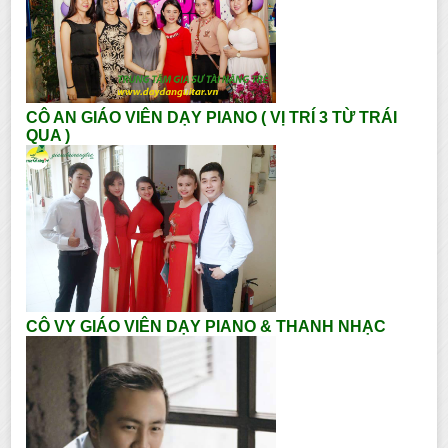
CÔ AN GIÁO VIÊN DẠY PIANO ( VỊ TRÍ 3 TỪ TRÁI
QUA )
CÔ VY GIÁO VIÊN DẠY PIANO & THANH NHẠC