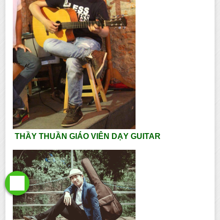
THẦY THUẦN GIÁO VIÊN DẠY GUITAR