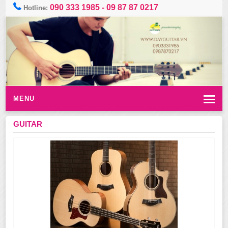
090 333 1985
-
09 87 87 0217
Hotline:
MENU
GUITAR