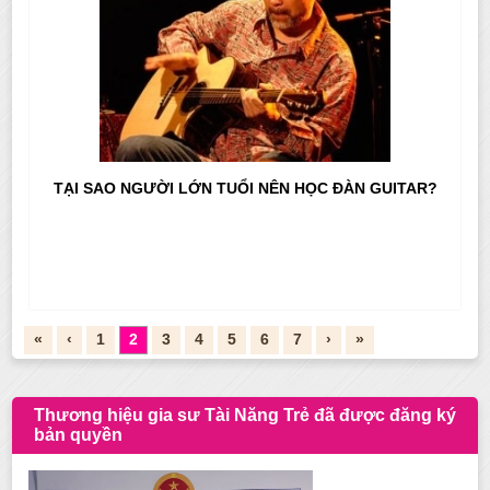
TẠI SAO NGƯỜI LỚN TUỔI NÊN HỌC ĐÀN GUITAR?
«
‹
1
2
3
4
5
6
7
›
»
Thương hiệu gia sư Tài Năng Trẻ đã được đăng ký
bản quyền