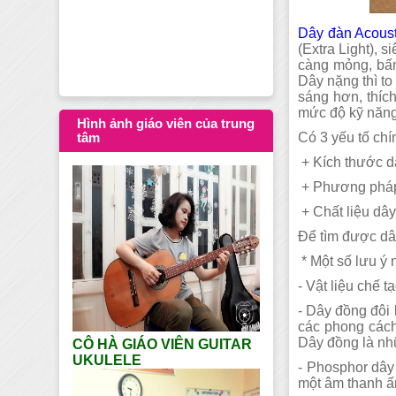
Dạy học Guitar tạ
Dây đàn Acoust
(Extra Light), 
càng mỏng, bấm
Dây nặng thì to
sáng hơn, thíc
mức độ kỹ năng
Hình ảnh giáo viên của trung
Có 3 yếu tố chí
tâm
+ Kích thước d
+ Phương pháp
+ Chất liệu dây
Để tìm được dây
* Một số lưu ý 
- Vật liệu chế t
- Dây đồng đôi
các phong cách
Dây đồng là nh
CÔ HÀ GIÁO VIÊN GUITAR
UKULELE
- Phosphor dây
một âm thanh ấ