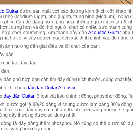
i quận 8
ic Guitar
được sản xuất với các đường kính (kích cỡ) khác nha
siêu nhẹ (Medium Light), nhẹ (Light), trung bình (Medium), nặng
 phím đàn dễ dàng hơn, phù hợp những người mới tập & nhữ
 hơn, cứng hơn và đòi hỏi người chơi có nhiều sức mạnh cùng 
h hợp chơi strumming. Âm thanh dây đàn
Acoustic Guitar
phụ t
 mà họ có, vì vậy người mua nên xác định chính xác độ nặng c
nh ảnh hưởng đến giai điệu và lối chơi của bạn:
ây đàn
 chế tạo dây đàn
 đàn.
 đàn phù hợp bạn cần tìm dây đúng kích thước, đúng chất liệu 
nhỏ khi chọn
dây đàn Guitar Acoustic
:
ạo
dây đàn Guitar
: 3 loại vật liệu chính : đồng, phosphor đồng, “l
 khi được gọi là 80/20 đồng vì chúng được làm bằng 80% đồng
 chơi. Loại dây này có một âm thanh tươi sáng nhưng sẽ giả
ững dây thường được sử dụng nhất.
 đồng là dây đồng thêm phosphor. Nó cũng có thể được sử dụn
m và vang hơn dây đồng.