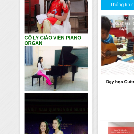
Thông tin c
CÔ LY GIÁO VIÊN PIANO
ORGAN
Dạy học Guita