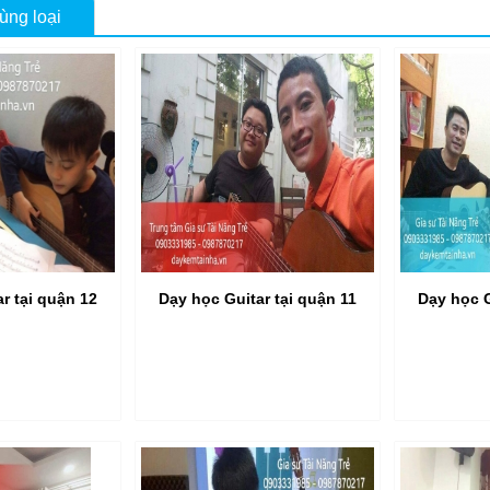
ùng loại
r tại quận 12
Dạy học Guitar tại quận 11
Dạy học G