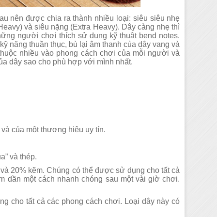
u nên được chia ra thành nhiều loại: siêu siêu nhẹ
 (Heavy) và siêu nặng (Extra Heavy). Dây càng nhẹ thì
ng người chơi thích sử dụng kỹ thuật bend notes.
kỹ năng thuần thục, bù lại âm thanh của dây vang và
huộc nhiều vào phong cách chơi của mỗi người và
ủa dây sao cho phù hợp với mình nhất.
và của một thương hiệu uy tín.
ụa” và thép.
 và 20% kẽm. Chúng có thể được sử dụng cho tất cả
m dần một cách nhanh chóng sau một vài giờ chơi.
g cho tất cả các phong cách chơi. Loại dây này có