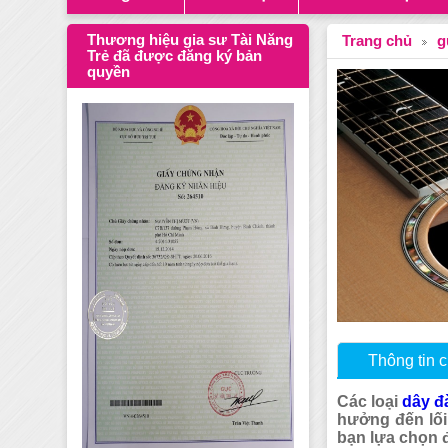
Thương hiệu gia sư Tài Năng
Trang chủ
g
Trẻ đã được đăng ký bản
quyền
Thông tin ch
Các loại
dây đ
hưởng đến lối
bạn lựa chọn đ