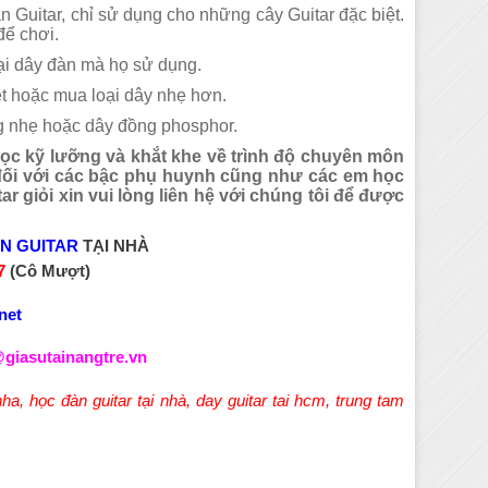
àn Guitar, chỉ sử dụng cho những cây Guitar đặc biệt.
để chơi.
ại dây đàn mà họ sử dụng.
ệt hoặc mua loại dây nhẹ hơn.
ng nhẹ hoặc dây đồng phosphor.
lọc kỹ lưỡng và khắt khe về trình độ chuyên môn
 đối với các bậc phụ huynh cũng như các em học
ar giỏi xin vui lòng liên hệ với chúng tôi để được
N GUITAR
TẠI NHÀ
17
(Cô Mượt)
net
giasutainangtre.vn
nha
,
học đàn guitar tại nhà
,
day guitar tai hcm
,
trung tam