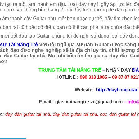
ây tạo ra một âm thanh êm dịu. Loại dây này ít gây áp lực lên đ
ĩnh hơn và không bền bằng 2 loại dây trên nhưng dễ dàng hơn 
 âm thanh cây Guitar như một ban nhạc cụ thể, hãy tìm chọn lo
a bạn rất cũ hoặc cổ điển, bạn có thể cần phải sửa chữa đặc bi
 mới bắt đầu tập Guitar, chúng tôi đề nghị sử dụng loại dây đồ
 sư Tài Năng Trẻ
với đội ngũ gia sư đàn Guitar được sàng 
ách đạo đức nghề nghiệp sẽ là địa chỉ uy tín, chất lượng
 đàn Guitar tại nhà. Mọi chi tiết cần tìm gia sư dạy đàn Guit
hơn
TRUNG TÂM TÀI NĂNG TRẺ
– NHẬN DẠY
ĐÀ
HOTLINE :
090 333 1985 – 09 87 87 02
Website :
http://dayhocguitar.
Email :
giasutainangtre.vn@gmail.com
–
info@
m:
dạy đàn guitar tại nhà
,
day dan guitar tai nha
,
hoc dan guitar tai 