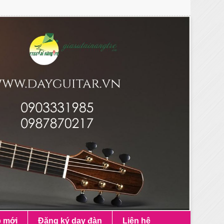
p mới
Đăng ký dạy đàn
Liên hệ