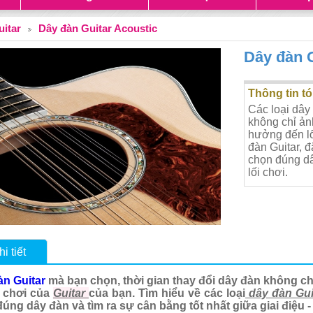
uitar
Dây đàn Guitar Acoustic
Dây đàn G
Thông tin tó
Các loại dây
không chỉ ản
hưởng đến lố
đàn Guitar, đ
chọn đúng dây
lối chơi.
i tiết
àn Guitar
mà bạn chọn, thời gian thay đổi dây đàn không 
 chơi của
Guitar
của bạn. Tìm hiểu về các loại
dây đàn Gui
úng dây đàn và tìm ra sự cân bằng tốt nhất giữa giai điệu - 