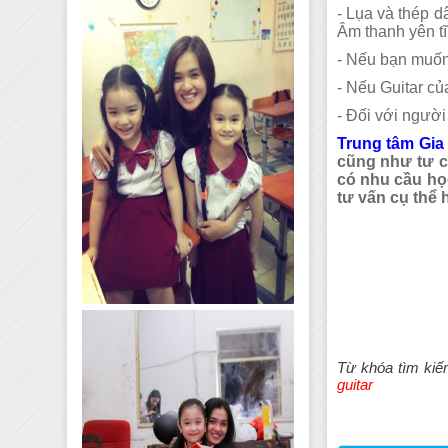
- Lụa và thép d
Âm thanh yên t
- Nếu bạn muốn
- Nếu Guitar củ
- Đối với người
Trung tâm Gia
cũng như tư c
có nhu cầu học
tư vấn cụ thể 
Từ khóa tìm kiế
guitar