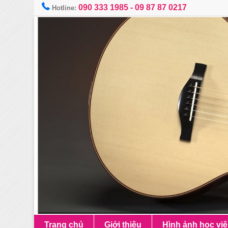
090 333 1985
-
09 87 87 0217
Hotline:
Trang chủ
Giới thiệu
Hình ảnh học vi