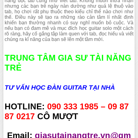
năng đọc tab cũng như viết tab. Không muốn thừa nhận
nhưng các bạn trẻ ngày nàn dường như quá lệ thuộ vào
tab, họ chơi rất phụ thuộc theo kiểu chỉ thế nào chơi như
thế. Điều này sẽ tạo ra những rào cản tâm lí nhất định
khiến bạn thường nhanh có suy nghĩ muốn bỏ cuộc. Và
nếu bạn có đam mê và mục đích học guitar solo một cách
rõ ràng, hãy cố gắng tập làm quen với tab, đọc hiểu và viết
chúng ra kĩ năng của bạn sẽ lên một tầm mới.
TRUNG TÂM GIA SƯ TÀI NĂNG
TRẺ
TƯ VẤN HỌC ĐÀN GUITAR TẠI NHÀ
HOTLINE:
090 333 1985 – 09 87
87 0217
CÔ MƯỢT
Email:
giasutainangtre.vn@gm