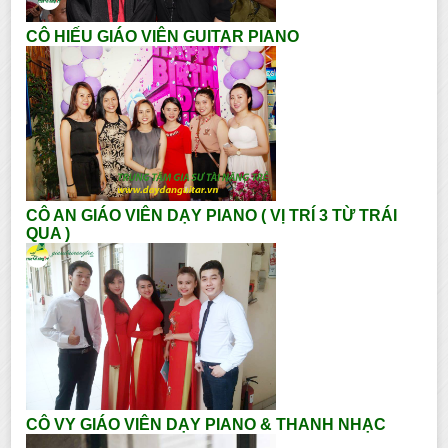
CÔ HIẾU GIÁO VIÊN GUITAR PIANO
CÔ AN GIÁO VIÊN DẠY PIANO ( VỊ TRÍ 3 TỪ TRÁI
QUA )
CÔ VY GIÁO VIÊN DẠY PIANO & THANH NHẠC