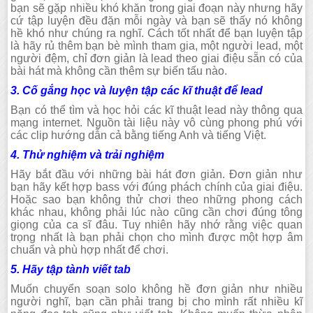
bạn sẽ gặp nhiều khó khăn trong giai đoạn này nhưng hãy
cứ tập luyện đều đặn mỗi ngày và bạn sẽ thấy nó không
hề khó như chúng ra nghĩ. Cách tốt nhất để bạn luyện tập
là hãy rủ thêm bạn bè mình tham gia, một người lead, một
người đệm, chỉ đơn giản là lead theo giai điệu sẵn có của
bài hát mà không cần thêm sự biến tấu nào.
3. Cố gắng học và luyện tập các kĩ thuật để lead
Bạn có thể tìm và học hỏi các kĩ thuật lead này thông qua
mạng internet. Nguồn tài liệu này vô cùng phong phú với
các clip hướng dẫn cả bằng tiếng Anh và tiếng Việt.
4. Thử nghiệm và trải nghiệm
Hãy bắt đầu với những bài hát đơn giản. Đơn giản như
bạn hãy kết hợp bass với đúng phách chính của giai điệu.
Hoặc sao bạn không thử chơi theo những phong cách
khác nhau, không phải lúc nào cũng cần chơi đúng tông
giọng của ca sĩ đâu. Tuy nhiên hãy nhớ rằng việc quan
trọng nhất là bạn phải chọn cho mình được một hợp âm
chuẩn và phù hợp nhất để chơi.
5. Hãy tập tành viết tab
Muốn chuyển soạn solo không hề đơn giản như nhiều
người nghĩ, bạn cần phải trang bị cho mình rất nhiều kĩ