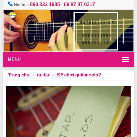
090 333 1985
-
09 87 87 0217
Hotline:
MENU
Trang chủ
guitar
Để chơi guitar solo?