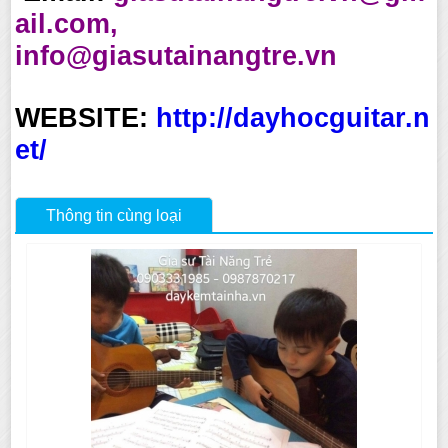
ail.com,
info@giasutainangtre.vn
WEBSITE:
http://dayhocguitar.n
et/
Thông tin cùng loại