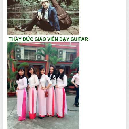
THẦY ĐỨC GIÁO VIÊN DẠY GUITAR