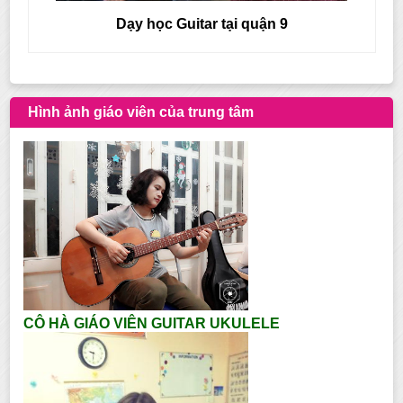
Dạy học Guitar tại quận 9
Hình ảnh giáo viên của trung tâm
CÔ HÀ GIÁO VIÊN GUITAR UKULELE