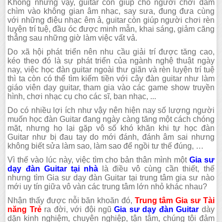
Không những vậy, guitar còn giúp cho người chơi đắm
chìm vào không gian âm nhạc, say sưa, đung đưa cùng
với những điệu nhạc êm ả, guitar còn giúp người chơi rèn
luyện trí tuệ, đầu óc được minh mẫn, khai sáng, giảm căng
thẳng sau những giờ làm việc vất vả.
Do xã hội phát triển nên nhu cầu giải trí được tăng cao,
kéo theo đó là sự phát triển của ngành nghệ thuật ngày
nay, việc học đàn guitar ngoài thư giãn và rèn luyện trí tuệ
thì ta còn có thể tìm kiếm tiền với cây đàn guitar như làm
giáo viên dạy guitar, tham gia vào các game show truyền
hình, chơi nhạc cụ cho các sĩ, ban nhạc, ...
Do có nhiều lợi ích như vậy nên hiện nay số lượng người
muốn học đàn Guitar đang ngày càng tăng một cách chóng
mặt, nhưng họ lại gặp vô số khó khăn khi tự học đàn
Guitar như bị đau tay do mới đánh, đánh âm sai nhưng
không biết sửa làm sao, làm sao để ngồi tư thế đúng, …
Vì thế vào lúc này, việc tìm cho bản thân mình một
Gia sư
dạy đàn Guitar tại nhà
là điều vô cùng cần thiết, thế
nhưng tìm Gia sư dạy đàn Guitar tại trung tâm gia sư nào
mới uy tín giữa vô vàn các trung tâm lớn nhỏ khác nhau?
Nhận thấy được nỗi băn khoăn đó,
Trung tâm Gia sư Tài
năng Trẻ
ra đời, với đội ngũ
Gia sư dạy đàn Guitar
dày
dặn kinh nghiệm, chuyên nghiệp, tận tâm, chúng tôi đảm