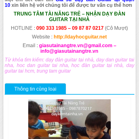
10
xin liên hệ với chúng tôi để được tư vấn cụ thể hơn
TRUNG TÂM TÀI NĂNG TRẺ – NHẬN DẠY ĐÀN
GUITAR TẠI NHÀ
HOTLINE :
090 333 1985 – 09 87 87 0217
(Cô Mượt)
Website :
http://dayhocguitar.net
Email :
giasutainangtre.vn@gmail.com –
info@giasutainangtre.vn
Từ khóa tìm kiếm: dạy đàn guitar tại nhà, day dan guitar tai
nha, hoc dan guitar tai nha, học đàn guitar tại nhà, day
guitar tai hcm, trung tam guitar
Thông tin cùng loại