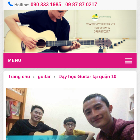
090 333 1985
-
09 87 87 0217
Hotline:
MENU
Trang chủ
guitar
Dạy học Guitar tại quận 10