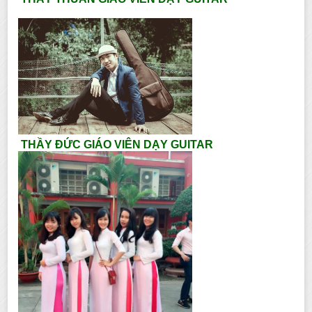
THẦY ĐỨC GIÁO VIÊN DẠY GUITAR