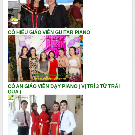
CÔ HIẾU GIÁO VIÊN GUITAR PIANO
CÔ AN GIÁO VIÊN DẠY PIANO ( VỊ TRÍ 3 TỪ TRÁI
QUA )