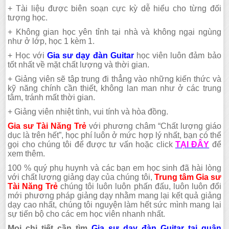
+ Tài liệu được biên soạn cực kỳ dễ hiểu cho từng đối
tượng học.
+ Không gian học yên tỉnh tại nhà và không ngại ngùng
như ở lớp, học 1 kèm 1.
+ Học với
Gia sư dạy đàn Guitar
học viên luôn đảm bảo
tốt nhất về mặt chất lượng và thời gian.
+ Giảng viên sẽ tập trung đi thẳng vào những kiến thức và
kỹ năng chính cần thiết, không lan man như ở các trung
tâm, tránh mất thời gian.
+ Giảng viên nhiệt tình, vui tính và hòa đồng.
Gia sư Tài Năng Trẻ
với phương châm “Chất lượng giáo
dục là trên hết”, học phí luôn ở mức hợp lý nhất, bạn có thể
gọi cho chúng tôi để được tư vấn hoặc click
TẠI ĐÂY
để
xem thêm.
100 % quý phụ huynh và các bạn em học sinh đã hài lòng
với chất lượng giảng dạy của chúng tôi,
Trung tâm Gia sư
Tài Năng Trẻ
chúng tôi luôn luôn phấn đấu, luôn luôn đổi
mới phương pháp giảng dạy nhằm mang lại kết quả giảng
dạy cao nhất, chúng tôi nguyện làm hết sức mình mang lại
sự tiến bộ cho các em học viên nhanh nhất.
Mọi chi tiết cần tìm
Gia sư dạy đàn Guitar tại quận