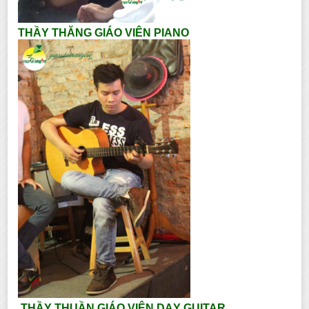
THẦY THĂNG GIÁO VIÊN PIANO
THẦY THUẦN GIÁO VIÊN DẠY GUITAR