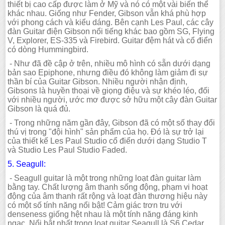
thiết bị cao cấp được làm ở Mỹ và nó có một vài biến thể
khác nhau. Giống như Fender, Gibson vẫn khá phù hợp
với phong cách và kiểu dáng. Bên cạnh Les Paul, các cây
đàn Guitar điện Gibson nổi tiếng khác bao gồm SG, Flying
V, Explorer, ES-335 và Firebird. Guitar đệm hát và cổ điển
có dòng Hummingbird.
- Như đã đề cập ở trên, nhiều mô hình có sẵn dưới dạng
bản sao Epiphone, nhưng điều đó không làm giảm đi sự
thần bí của Guitar Gibson. Nhiều người nhận định,
Gibsons là huyền thoại về giọng điệu và sự khéo léo, đối
với nhiều người, ước mơ được sở hữu một cây đàn Guitar
Gibson là quá đủ.
- Trong những năm gần đây, Gibson đã có một số thay đổi
thú vị trong "đội hình" sản phẩm của họ. Đó là sự trở lại
của thiết kế Les Paul Studio cổ điển dưới dạng Studio T
và Studio Les Paul Studio Faded.
5. Seagull:
- Seagull guitar là một trong những loạt đàn guitar làm
bằng tay. Chất lượng âm thanh sống động, phạm vi hoạt
động của âm thanh rất rộng và loạt đàn thương hiệu này
có một số tính năng nổi bật! Cảm giác trơn tru với
denseness giống hệt nhau là một tính năng đáng kinh
ngạc. Nổi bật nhất trong loạt guitar Seagull là S6 Cedar,