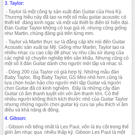
3. Taylor:
- Taylor là một công ty sản xuất đàn Guitar của Hoa Kỳ.
Thương hiệu này đã tạo ra một số mẫu guitar acoustic có
thiết kế đáng kinh ngạc và một vài thiết bị điện tử hiện đại.
Đàn Guitar Taylor không có loại giá rẻ, nhưng cũng giống
như Martin, chúng đáng giá trên từng mm.
- Taylor và Martin thực sự là đẳng cấp khi nói đến Guitar
Acoustic sản xuất tại Mỹ. Giống như Martin, Taylor tạo ra
nhiều nhạc cụ cao cấp để phục vụ nhu cầu sử dụng của
các nghệ sỹ chuyên nghiệp trên sân khấu. Nhưng cũng có
một số ít đàn Guitar dành cho người mới tập và nhạc sĩ.
- Dòng 200 của Taylor có giá hợp lý. Những mẫu đàn
Baby Taylor, Big Baby Taylor, GS Mini nhỏ hơn cũng là
lựa chọn hoàn hảo cho người mới tập Guitar và người
chơi Guitar đã có kinh nghiệm. Đây là những cây đàn
Guitar có âm thanh tuyệt vời với âm thanh lớn. Có thể
nhiều người không thích kích thước nhỏ của Guitar Taylor
nhưng những người chơi guitar kỳ cựu lại yêu thích vì âm
điều và khả năng di động.
4. Gibson:
- Gibson nổi tiếng nhất là Les Paul, vốn là trụ cột trong thế
giới âm nhạc qua nhiều thập kỷ. Gibson Les Paul là một