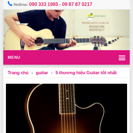
090 333 1985
-
09 87 87 0217
Hotline:
MENU
Trang chủ
guitar
5 thương hiệu Guitar tốt nhất