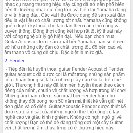
nhạc cụ mang thương hiệu này cũng đã trở nên phổ biến
trên thị trường nhạc cụ rộng lớn, và hiện tại Yamaha đang
ở vị trí hàng đầu. Các vật liệu được dùng để sản xuất đàn
đều là vật liệu có chất lượng tốt nhất. Yamaha cũng không
quên duy trì kỹ thuật chế tạo đàn theo cách thủ công và
truyền thống. Đồng thời cũng kết hợp rất tốt kỹ thuật này
với công nghệ xử lý gỗ hiện đại. Nếu bạn chọn mua
Guitar Acoustic được sản xuất bởi Yamaha, bạn sẽ được
sở hữu những cây đàn có chất lượng tốt, độ bền cao và
âm thanh vô cùng dễ chịu. Đặc biệt là mức giá.
2. Fender:
- Tiếp đến là huyền thoại guitar Fender Acoustic! Fender
guitar acoustic đã được coi là một trong những sản phẩm
tiêu chuẩn trong số tất cả những cây đàn Guitar trên thế
giới. Thương hiệu này đã làm nên huyền thoại theo cách
riêng của mình, chuẩn về chất lượng và hợp trong lối chơi.
Những âm thanh được sản xuất bởi Fender hầu như
không thay đổi trong hơn 50 năm mà thiết kế vẫn giữ nét
đơn giản và cổ điển. Guitar Acoustic Fender được thiết kế
dưới sự giám sát củanhững người thợ thủ công có tay
nghề cao và giàu kinh nghiệm. Không có nghi ngờ gì về
chất lượng! Bạn có thể dễ dàng trông đợi một cây Guitar
với chất lượng âm chưa từng có ở thương hiệu này.