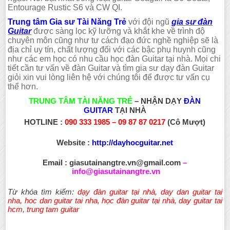
Entourage Rustic S6 và CW QI.
Trung tâm Gia sư Tài Năng Trẻ
với đội ngũ
gia sư đàn
Guitar
được sàng lọc kỹ lưỡng và khắt khe về trình độ
chuyên môn cũng như tư cách đạo đức nghề nghiệp sẽ là
địa chỉ uy tín, chất lượng đối với các bậc phụ huynh cũng
như các em học có nhu cầu học đàn Guitar tại nhà. Mọi chi
tiết cần tư vấn về đàn Guitar và tìm gia sư dạy đàn Guitar
giỏi xin vui lòng liên hệ với chúng tôi để được tư vấn cụ
thể hơn.
TRUNG TÂM TÀI NĂNG TRẺ
– NHẬN DẠY
ĐÀN
GUITAR
TẠI NHÀ
HOTLINE :
090 333 1985 – 09 87 87 0217
(Cô Mượt)
Website :
http://dayhocguitar.net
Email :
giasutainangtre.vn@gmail.com
–
info@giasutainangtre.vn
Từ khóa tìm kiếm:
dạy đàn guitar tại nhà
,
day dan guitar tai
nha
,
hoc dan guitar tai nha
,
học đàn guitar tại nhà
,
day guitar tai
hcm
,
trung tam guitar