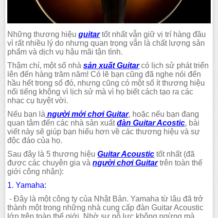
Những thương hiệu
guitar
tốt nhất vẫn giữ vị trí hàng đầu
vì rất nhiều lý do nhưng quan trọng vẫn là chất lượng sản
phẩm và dịch vụ hậu mãi tận tình.
Thậm chí, một số nhà
sản xuất Guitar
có lịch sử phát triển
lên đến hàng trăm năm! Có lẽ bạn cũng đã nghe nói đến
hầu hết trong số đó, nhưng cũng có một số ít thương hiệu
nổi tiếng không vì lịch sử mà vì họ biết cách tạo ra các
nhạc cụ tuyệt vời.
Nếu bạn là
người mới chơi Guitar
, hoặc nếu bạn đang
quan tâm đến các nhà sản xuất
đàn Guitar Acostic
, bài
viết này sẽ giúp bạn hiểu hơn về các thương hiệu và sự
độc đáo của họ.
Sau đây là 5 thương hiệu
Guitar Acoustic
tốt nhất (đã
được các chuyên gia và
người chơi Guitar
trên toàn thế
giới công nhận):
1. Yamaha:
- Đây là một công ty của Nhật Bản. Yamaha từ lâu đã trở
thành một trong những nhà cung cấp đàn Guitar Acoustic
lớn trên toàn thế giới. Nhờ sự nỗ lực không ngừng mà