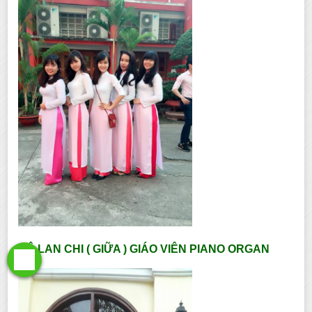
CÔ LAN CHI ( GIỮA ) GIÁO VIÊN PIANO ORGAN