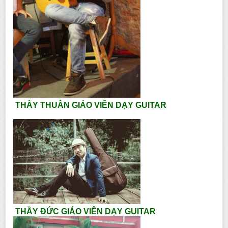
THẦY THUẦN GIÁO VIÊN DẠY GUITAR
THẦY ĐỨC GIÁO VIÊN DẠY GUITAR