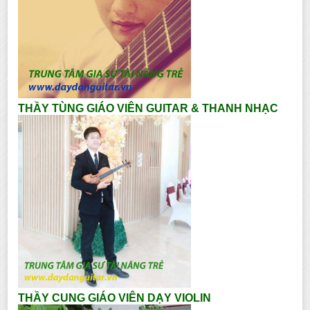
THẦY TÙNG GIÁO VIÊN GUITAR & THANH NHẠC
THẦY CUNG GIÁO VIÊN DẠY VIOLIN