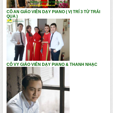
CÔ AN GIÁO VIÊN DẠY PIANO ( VỊ TRÍ 3 TỪ TRÁI
QUA )
CÔ VY GIÁO VIÊN DẠY PIANO & THANH NHẠC