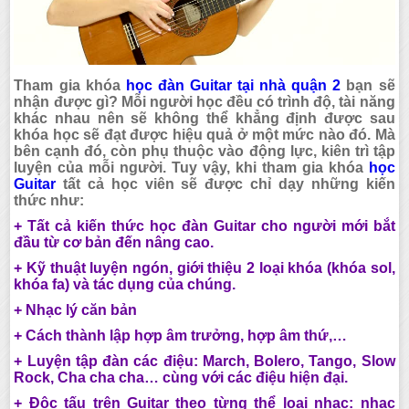
Tham gia khóa
học đàn Guitar tại nhà quận 2
bạn sẽ
nhận được gì? Mỗi người học đều có trình độ, tài năng
khác nhau nên sẽ không thể khẳng định được sau
khóa học sẽ đạt được hiệu quả ở một mức nào đó. Mà
bên cạnh đó, còn phụ thuộc vào động lực, kiên trì tập
luyện của mỗi người. Tuy vậy, khi tham gia khóa
học
Guitar
tất cả học viên sẽ được chỉ dạy những kiến
thức như:
+ Tất cả kiến thức
học đàn Guitar
cho người mới bắt
đầu từ cơ bản đến nâng cao.
+ Kỹ thuật luyện ngón, giới thiệu 2 loại khóa (khóa sol,
khóa fa) và tác dụng của chúng.
+ Nhạc lý căn bản
+ Cách thành lập hợp âm trưởng, hợp âm thứ,…
+ Luyện tập đàn các điệu: March, Bolero, Tango, Slow
Rock, Cha cha cha… cùng với các điệu hiện đại.
+ Độc tấu trên Guitar theo từng thể loại nhạc: nhạc