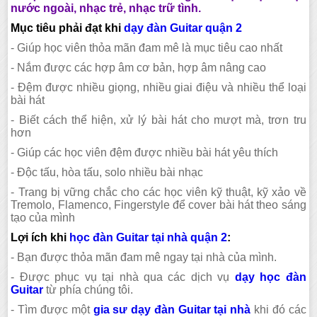
nước ngoài, nhạc trẻ, nhạc trữ tình.
Mục tiêu phải đạt khi
dạy đàn Guitar quận 2
- Giúp học viên thỏa mãn đam mê là mục tiêu cao nhất
- Nắm được các hợp âm cơ bản, hợp âm nâng cao
- Đệm được nhiều giọng, nhiều giai điệu và nhiều thể loại
bài hát
- Biết cách thể hiện, xử lý bài hát cho mượt mà, trơn tru
hơn
- Giúp các học viên đệm được nhiều bài hát yêu thích
- Độc tấu, hòa tấu, solo nhiều bài nhạc
- Trang bị vững chắc cho các học viên kỹ thuật, kỹ xảo về
Tremolo, Flamenco, Fingerstyle để cover bài hát theo sáng
tạo của mình
Lợi ích khi
học đàn Guitar tại nhà quận 2
:
- Bạn được thỏa mãn đam mê ngay tại nhà của mình.
- Được phục vụ tại nhà qua các dịch vụ
dạy học đàn
Guitar
từ phía chúng tôi.
- Tìm được một
gia sư dạy đàn Guitar tại nhà
khi đó các