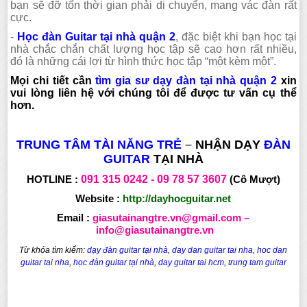
bạn sẽ đỡ tốn thời gian phải di chuyển, mang vác đàn rất
cực.
-
Học đàn Guitar tại nhà quận 2
, đặc biệt khi bạn học tại
nhà chắc chắn chất lượng học tập sẽ cao hơn rất nhiều,
đó là những cái lợi từ hình thức học tập “một kèm một”.
Mọi chi tiết cần
tìm gia sư dạy đàn tại nhà quận 2
xin
vui lòng liên hệ với chúng tôi để được tư vấn cụ thể
hơn.
TRUNG TÂM TÀI NĂNG TRẺ
–
NHẬN DẠY
ĐÀN
GUITAR
TẠI NHÀ
HOTLINE :
091 315
0242 -
09 78 57 3607
(Cô Mượt)
Website :
http://dayhocguitar.net
Email :
giasutainangtre.vn@gmail.com
–
info@giasutainangtre.vn
Từ khóa tìm kiếm:
dạy đàn guitar tại nhà
,
day dan guitar tai nha
,
hoc dan
guitar tai nha
,
học đàn guitar tại nhà
,
day guitar tai hcm
,
trung tam guitar