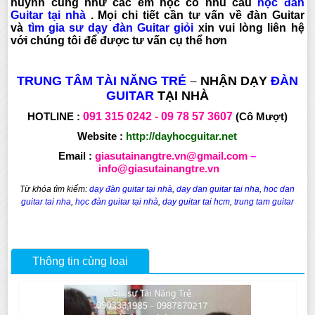
huynh cũng như các em học có nhu cầu
học đàn
Guitar tại nhà
. Mọi chi tiết cần tư vấn về đàn Guitar
và
tìm gia sư dạy đàn Guitar giỏi
xin vui lòng liên hệ
với chúng tôi để được tư vấn cụ thể hơn
TRUNG TÂM TÀI NĂNG TRẺ
–
NHẬN DẠY
ĐÀN
GUITAR
TẠI NHÀ
HOTLINE :
091 315
0242 -
09 78 57 3607
(Cô Mượt)
Website :
http://dayhocguitar.net
Email :
giasutainangtre.vn@gmail.com
–
info@giasutainangtre.vn
Từ khóa tìm kiếm:
dạy đàn guitar tại nhà
,
day dan guitar tai nha
,
hoc dan
guitar tai nha
,
học đàn guitar tại nhà
,
day guitar tai hcm
,
trung tam guitar
Thông tin cùng loại