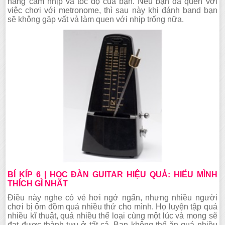
năng cảm nhịp và tốc độ của bạn. Nếu bạn đã quen với
việc chơi với metronome, thì sau này khi đánh band bạn
sẽ không gặp vất vả làm quen với nhịp trống nữa.
BÍ KÍP 6 | HỌC ĐÀN GUITAR HIỆU QUẢ: HIỂU MÌNH
THÍCH GÌ NHẤT
Điều này nghe có vẻ hơi ngớ ngẩn, nhưng nhiều người
chơi bị ôm đồm quá nhiều thứ cho mình. Họ luyện tập quá
nhiều kĩ thuật, quá nhiều thể loại cùng một lúc và mong sẽ
đạt được thành tựu ở tất cả. Bạn không thể ăn quá nhiều