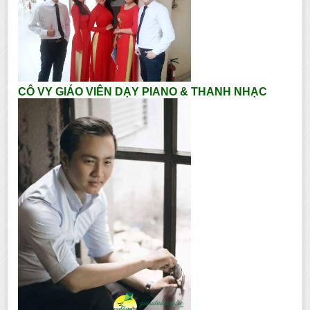
CÔ VY GIÁO VIÊN DẠY PIANO & THANH NHẠC