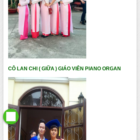
CÔ LAN CHI ( GIỮA ) GIÁO VIÊN PIANO ORGAN