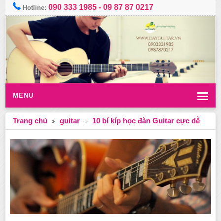
090 333 1985
-
09 87 87 0217
Hotline:
MENU
Trang chủ
guitar
10 bí kíp học đàn Guitar cực dễ