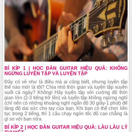
BÍ KÍP 1 | HỌC ĐÀN GUITAR HIỆU QUẢ: KHÔNG
NGỪNG LUYỆN TẬP VÀ LUYỆN TẬP
Đây có vẻ như là điều mà ai cũng biết, nhưng luyện tập
thế nào mới là tốt? Chia nhỏ thời gian và luyện tập xuyên
suốt cả ngày? Không! Hãy luyện tập với cường độ thời
gian lớn (2-3 tiếng trở lên) và luyện tập không ngừng nghỉ
(chỉ nên có những khoảng nghỉ ngắn độ 30 giây-1 phút) để
tăng độ dai sức cho tay của bạn. Khi bạn có thể chơi liên
tục trong 2 tiếng, thì 1 câu chạy ngón tốc độ cao chẳng là
gì so với bạn nữa.
BÍ KÍP 2 | HỌC ĐÀN GUITAR HIỆU QUẢ: LÀU LÀU LÝ