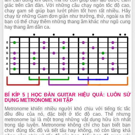
giác trên cần đàn. Với những câu chạy ngón tốc độ cao,
chạy gam sẽ giúp bạn lướt phím tốt hơn rất nhiều. Hãy
chạy từ những Gam đơn giản như trưởng, thứ, ngoài ra thì
bạn có thể chạy thêm những thang âm khác như ngũ cung
hay thang âm dân ca.
BÍ KÍP 5 | HỌC ĐÀN GUITAR HIỆU QUẢ: LUÔN SỬ
DỤNG METRONOME KHI TẬP
Metronome khiến nhiều người khó chịu với tiếng tíc tắc
đều đều của nó, đặc biệt ở tốc độ cao. Thế nhưng
metronome lại là một trong những vật dụng hữu ích nhất
trong tập luyện. Metronome không chỉ cho bạn biết bạn
chơi đúng tốc độ và tiết tấu hay không, nó còn tăng khả