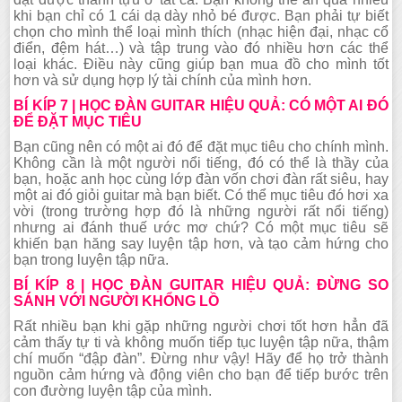
khi bạn chỉ có 1 cái dạ dày nhỏ bé được. Bạn phải tự biết
chọn cho mình thể loại mình thích (nhạc hiện đại, nhạc cổ
điển, đệm hát…) và tập trung vào đó nhiều hơn các thể
loại khác. Điều này cũng giúp bạn mua đồ cho mình tốt
hơn và sử dụng hợp lý tài chính của mình hơn.
BÍ KÍP 7 | HỌC ĐÀN GUITAR HIỆU QUẢ: CÓ MỘT AI ĐÓ
ĐỂ ĐẶT MỤC TIÊU
Bạn cũng nên có một ai đó để đặt mục tiêu cho chính mình.
Không cần là một người nổi tiếng, đó có thể là thầy của
bạn, hoặc anh học cùng lớp đàn vốn chơi đàn rất siêu, hay
một ai đó giỏi guitar mà bạn biết. Có thể mục tiêu đó hơi xa
vời (trong trường hợp đó là những người rất nổi tiếng)
nhưng ai đánh thuế ước mơ chứ? Có một mục tiêu sẽ
khiến bạn hăng say luyện tập hơn, và tạo cảm hứng cho
bạn trong luyện tập nữa.
BÍ KÍP 8 | HỌC ĐÀN GUITAR HIỆU QUẢ: ĐỪNG SO
SÁNH VỚI NGƯỜI KHỔNG LỒ
Rất nhiều bạn khi gặp những người chơi tốt hơn hẳn đã
cảm thấy tự ti và không muốn tiếp tục luyện tập nữa, thậm
chí muốn “đập đàn”. Đừng như vậy! Hãy để họ trở thành
nguồn cảm hứng và động viên cho bạn để tiếp bước trên
con đường luyện tập của mình.