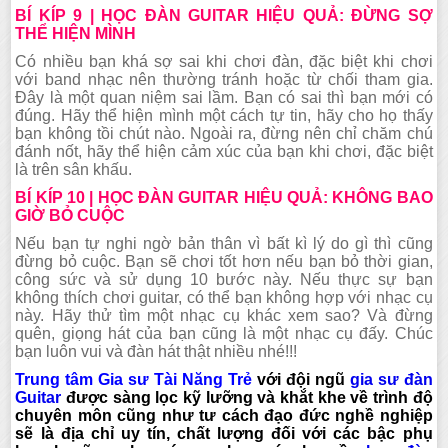
BÍ KÍP
9 | HỌC ĐÀN GUITAR HIỆU QUẢ: ĐỪNG SỢ
THỂ HIỆN MÌNH
Có nhiều bạn khá sợ sai khi chơi đàn, đặc biệt khi chơi
với band nhạc nên thường tránh hoặc từ chối tham gia.
Đây là một quan niệm sai lầm. Bạn có sai thì bạn mới có
đúng. Hãy thể hiện mình một cách tự tin, hãy cho họ thấy
bạn không tồi chút nào. Ngoài ra, đừng nên chỉ chăm chú
đánh nốt, hãy thể hiện cảm xúc của bạn khi chơi, đặc biệt
là trên sân khấu.
BÍ KÍP
10 | HỌC ĐÀN GUITAR HIỆU QUẢ: KHÔNG BAO
GIỜ BỎ CUỘC
Nếu bạn tự nghi ngờ bản thân vì bất kì lý do gì thì cũng
đừng bỏ cuộc. Bạn sẽ chơi tốt hơn nếu bạn bỏ thời gian,
công sức và sử dụng 10 bước này. Nếu thực sự bạn
không thích chơi guitar, có thể bạn không hợp với nhạc cụ
này. Hãy thử tìm một nhạc cụ khác xem sao? Và đừng
quên, giọng hát của bạn cũng là một nhạc cụ đấy. Chúc
bạn luôn vui và đàn hát thật nhiều nhé!!!
Trung tâm Gia sư Tài Năng Trẻ
với đội ngũ
gia sư đàn
Guitar
được sàng lọc kỹ lưỡng và khắt khe về trình độ
chuyên môn cũng như tư cách đạo đức nghề nghiệp
sẽ là địa chỉ uy tín, chất lượng đối với các bậc phụ