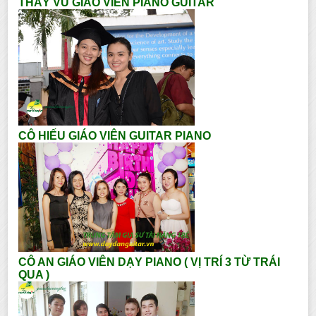
THẦY VŨ GIÁO VIÊN PIANO GUITAR
CÔ HIẾU GIÁO VIÊN GUITAR PIANO
CÔ AN GIÁO VIÊN DẠY PIANO ( VỊ TRÍ 3 TỪ TRÁI
QUA )