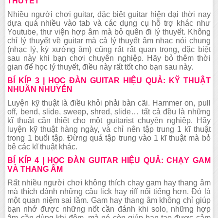
THUYẾT
Nhiều người chơi guitar, đặc biệt guitar hiện đại thời nay
dựa quá nhiều vào tab và các dụng cụ hỗ trợ khác như
Youtube, thư viện hợp âm mà bỏ quên đi lý thuyết. Không
chỉ lý thuyết về guitar mà cả lý thuyết âm nhạc nói chung
(nhạc lý, ký xướng âm) cũng rất rất quan trọng, đặc biệt
sau này khi bạn chơi chuyên nghiệp. Hãy bỏ thêm thời
gian để học lý thuyết, điều này rất tốt cho bạn sau này.
BÍ KÍP 3 | HỌC ĐÀN GUITAR HIỆU QUẢ: KỸ THUẬT
NHUẦN NHUYỄN
Luyện kỹ thuật là điều khỏi phải bàn cãi. Hammer on, pull
off, bend, slide, sweep, shred, slide… tất cả đều là những
kĩ thuật cần thiết cho một guitarist chuyên nghiệp. Hãy
luyện kỹ thuật hàng ngày, và chỉ nên tập trung 1 kĩ thuật
trong 1 buổi tập. Đừng quá tập trung vào 1 kĩ thuật mà bỏ
bê các kĩ thuật khác.
BÍ KÍP 4 | HỌC ĐÀN GUITAR HIỆU QUẢ: CHẠY GAM
VÀ THANG ÂM
Rất nhiều người chơi không thích chạy gam hay thang âm
mà thích đánh những câu lick hay riff nổi tiếng hơn. Đó là
một quan niệm sai lầm. Gam hay thang âm không chỉ giúp
bạn nhớ được những nốt cần đánh khi solo, những hợp
âm cần dùng khi đệm, mà nó còn giúp bạn tạo được cảm