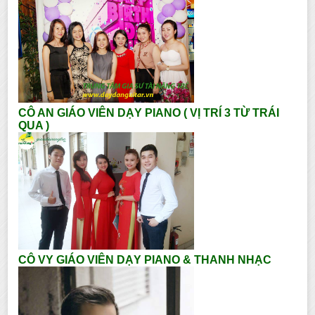
CÔ AN GIÁO VIÊN DẠY PIANO ( VỊ TRÍ 3 TỪ TRÁI
QUA )
CÔ VY GIÁO VIÊN DẠY PIANO & THANH NHẠC