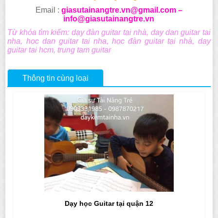
Email :
giasutainangtre.vn@gmail.com –
info@giasutainangtre.vn
Từ khóa tìm kiếm: dạy đàn guitar tại nhà, day dan guitar tai
nha, hoc dan guitar tai nha, học đàn guitar tại nhà, day
guitar tai hcm, trung tam guitar
Thông tin cùng loại
Dạy học Guitar tại quận 12