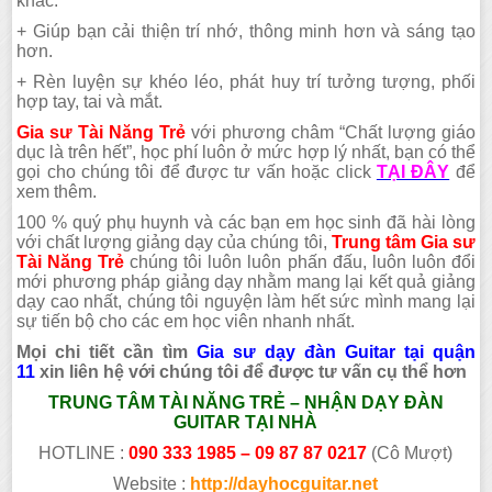
khác.
+ Giúp bạn cải thiện trí nhớ, thông minh hơn và sáng tạo
hơn.
+ Rèn luyện sự khéo léo, phát huy trí tưởng tượng, phối
hợp tay, tai và mắt.
Gia sư Tài Năng Trẻ
với phương châm “Chất lượng giáo
dục là trên hết”, học phí luôn ở mức hợp lý nhất, bạn có thể
gọi cho chúng tôi để được tư vấn hoặc click
TẠI ĐÂY
để
xem thêm.
100 % quý phụ huynh và các bạn em học sinh đã hài lòng
với chất lượng giảng dạy của chúng tôi,
Trung tâm Gia sư
Tài Năng Trẻ
chúng tôi luôn luôn phấn đấu, luôn luôn đổi
mới phương pháp giảng dạy nhằm mang lại kết quả giảng
dạy cao nhất, chúng tôi nguyện làm hết sức mình mang lại
sự tiến bộ cho các em học viên nhanh nhất.
Mọi chi tiết cần tìm
Gia sư dạy đàn Guitar tại quận
11
xin liên hệ với chúng tôi để được tư vấn cụ thể hơn
TRUNG TÂM TÀI NĂNG TRẺ – NHẬN DẠY ĐÀN
GUITAR TẠI NHÀ
HOTLINE :
090 333 1985 – 09 87 87 0217
(Cô Mượt)
Website :
http://dayhocguitar.net