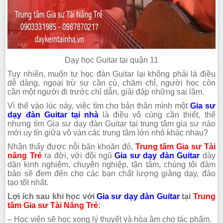
Dạy học Guitar tại quận 11
Tuy nhiên, muốn tự học đàn Guitar lại không phải là điều
dễ dàng, ngoại trừ sự cần cù, chăm chỉ, người học còn
cần một người đi trước chỉ dẫn, giải đáp những sai lầm.
Vì thế vào lúc này, việc tìm cho bản thân mình một
Gia sư
dạy đàn Guitar tại nhà
là điều vô cùng cần thiết, thế
nhưng tìm Gia sư dạy đàn Guitar tại trung tâm gia sư nào
mới uy tín giữa vô vàn các trung tâm lớn nhỏ khác nhau?
Nhận thấy được nỗi băn khoăn đó,
Trung tâm Gia sư Tài
năng Trẻ
ra đời, với đội ngũ
Gia sư dạy đàn Guitar
dày
dặn kinh nghiệm, chuyên nghiệp, tận tâm, chúng tôi đảm
bảo sẽ đem đến cho các bạn chất lượng giảng dạy, đào
tạo tốt nhất.
Lợi ích sau khi học với
Gia sư dạy đàn Guitar
tại
Trung
tâm Gia sư Tài Năng Trẻ
:
– Học viên sẽ học xong lý thuyết và hòa âm cho tác phẩm.