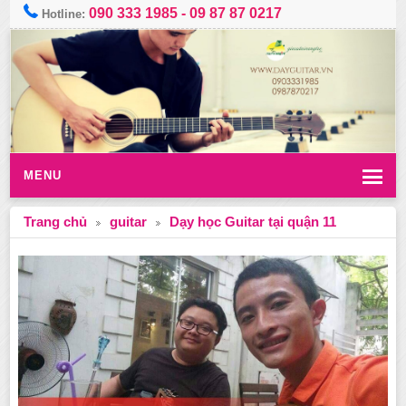
090 333 1985
-
09 87 87 0217
Hotline:
MENU
Trang chủ
guitar
Dạy học Guitar tại quận 11