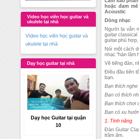
Làm sao phân b
hoặc đam mê v
Acoustic
Video học viên học guitar và
Dòng nhạc
ukulele tại nhà
Người ta vẫn nó
guitar classica
Video học viên học guitar và
guitar phù hợp,
ukulele tại nhà
Nói một cách dễ
nhạc “hàn lâm h
Về tiếng đàn, n
Dạy học guitar tại nhà
Điều đầu tiên t
bạn.
Bạn thích nghe 
Bạn có thích n
Bạn thích chơi 
Bạn có xu hướn
tại quận
1. Tính năng
Dạy học Guitar tại quận 9
Đàn Guitar Clas
trầm ấm.