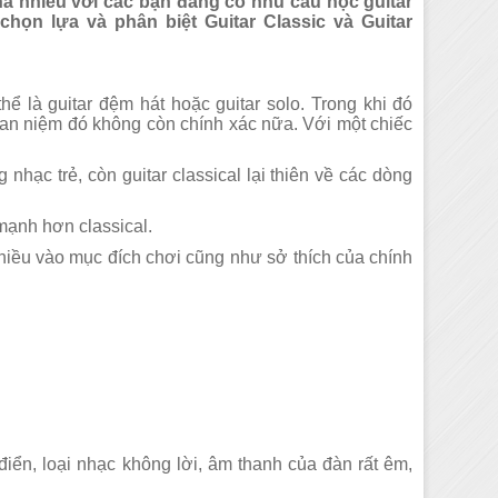
khá nhiều với các bạn đang có nhu cầu học guitar
ọn lựa và phân biệt Guitar Classic và Guitar
hể là guitar đệm hát hoặc guitar solo. Trong khi đó
quan niệm đó không còn chính xác nữa. Với một chiếc
nhạc trẻ, còn guitar classical lại thiên về các dòng
mạnh hơn classical.
nhiều vào mục đích chơi cũng như sở thích của chính
i quận 6
Dạy học Guitar tại
điển, loại nhạc không lời, âm thanh của đàn rất êm,
Dạy học Guitar tại quận 5