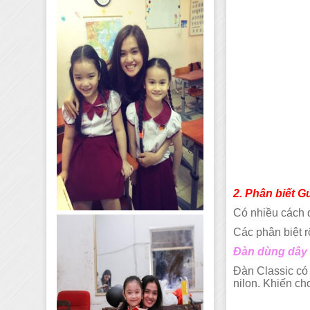
2. Phân biết G
Có nhiều cách đ
Các phân biệt r
Đàn dùng dây N
Đàn Classic có 
nilon. Khiến ch