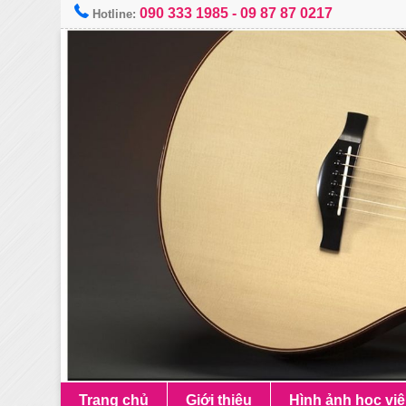
090 333 1985
-
09 87 87 0217
Hotline:
Trang chủ
Giới thiệu
Hình ảnh học vi