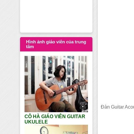
Dạy học Guitar tạ
Hình ảnh giáo viên của trung
tâm
Đàn Guitar Aco
CÔ HÀ GIÁO VIÊN GUITAR
UKULELE