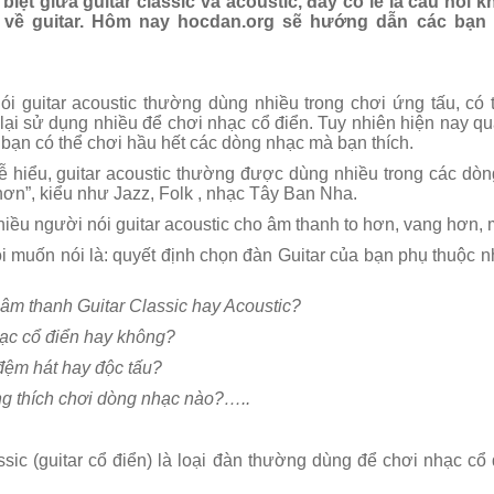
iệt giữa guitar classic và acoustic, đây có lẽ là câu hỏi 
ề guitar. Hôm nay hocdan.org sẽ hướng dẫn các bạn ch
i guitar acoustic thường dùng nhiều trong chơi ứng tấu, có t
l lại sử dụng nhiều để chơi nhạc cổ điển. Tuy nhiên hiện nay 
 bạn có thể chơi hầu hết các dòng nhạc mà bạn thích.
 hiểu, guitar acoustic thường được dùng nhiều trong các dòng 
ơn”, kiểu như Jazz, Folk , nhạc Tây Ban Nha.
hiều người nói guitar acoustic cho âm thanh to hơn, vang hơn, 
ôi muốn nói là: quyết định chọn đàn Guitar của bạn phụ thuộc 
âm thanh Guitar Classic hay Acoustic?
hạc cổ điển hay không?
đệm hát hay độc tấu?
g thích chơi dòng nhạc nào?…..
Dạy học Guitar tại quận 7
Dạy học Guitar tạ
sic (guitar cổ điển) là loại đàn thường dùng để chơi nhạc cổ 