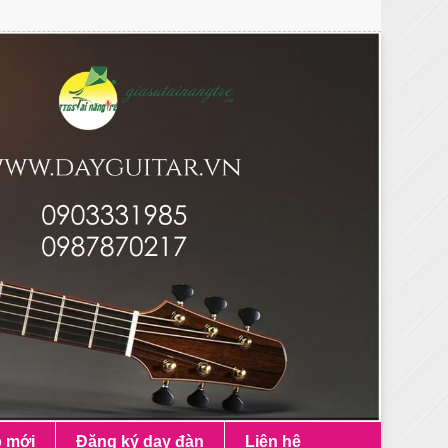
p mới
Đăng ký dạy đàn
Liên hệ