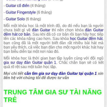
-
Guitar cổ điển
(4 tháng)
-
Guitar Fingerstyle
(6 tháng)
-
Guitar Solo
(6 tháng)
Mỗi một khóa học là một trình độ, do đó nếu bạn là người
chưa biết gì về
đàn Guitar
thì nên chọn khóa
đàn Guitar
đệm hát cơ bản
. Sau khi đã có cơ bản rồi bạn hãy học tiếp
lên các khóa nâng cao hơn. Sau khóa
học Guitar đệm hát
,
bạn cũng đã là một người biết đàn rất nhiều bài hát mà
bạn yêu thích, cả việc bạn đàn cho một người khác hát hay
bạn biễu diễn tại một nơi nào đó.
Mỗi khóa học là thời gian bạn tập luyện cùng với đội ngũ
gia sư dạy đàn Guitar quận 1
. Chắc chắn bạn sẽ có kết
quả rõ rệt sau một tuần học tập.
Mọi chi tiết
cần tìm gia sư dạy đàn Guitar tại quận 1
xin
liên hệ với chúng tôi để được tư vấn
TRUNG TÂM GIA SƯ TÀI NĂNG
TRẺ