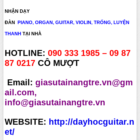
NHẬN DẠY
ĐÀN
PIANO
,
ORGAN
,
GUITAR
,
VIOLIN
,
TRỐNG
,
LUYỆN
THANH
TẠI NHÀ
HOTLINE:
090 333 1985 – 09 87
87 0217
CÔ MƯỢT
Email:
giasutainangtre.vn@gm
ail.com,
info@giasutainangtre.vn
WEBSITE:
http://dayhocguitar.n
et/