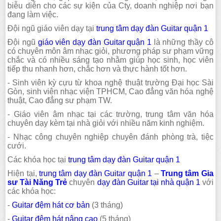
biễu diễn cho các sự kiện của Cty, doanh nghiệp nơi bạn
đang làm việc.
Đội ngũ giáo viên dạy tại
trung tâm dạy đàn Guitar quận 1
Đội ngũ
giáo viên dạy đàn Guitar quận 1
là những thầy cô
có chuyên môn âm nhạc giỏi, phương pháp sư phạm vững
chắc và có nhiều sáng tạo nhằm giúp học sinh, học viên
tiếp thu nhanh hơn, chắc hơn và thực hành tốt hơn.
- Sinh viên kỳ cựu từ khoa nghệ thuật trường Đại học Sài
Gòn, sinh viên nhạc viện TPHCM, Cao đẳng văn hóa nghệ
thuật, Cao đẳng sư phạm TW.
- Giáo viên âm nhạc tại các trường, trung tâm văn hóa
chuyên dạy kèm tại nhà giỏi với nhiều năm kinh nghiệm.
- Nhạc công chuyên nghiệp chuyên đánh phòng trà, tiệc
cưới.
Các khóa học tại
trung tâm dạy đàn Guitar quận 1
Hiện tại,
trung tâm dạy đàn Guitar quận 1
–
Trung tâm Gia
sư Tài Năng Trẻ
chuyên
dạy đàn Guitar tại nhà quận 1
với
các khóa học:
-
Guitar đệm hát cơ bản
(3 tháng)
-
Guitar đệm hát nâng cao
(5 tháng)