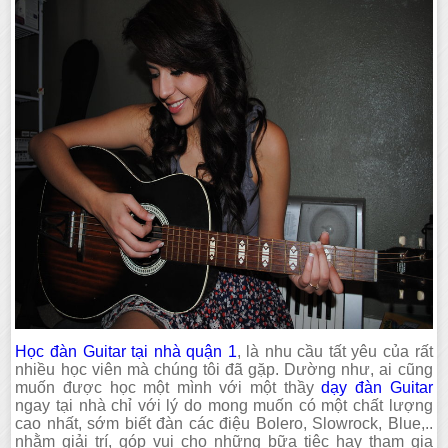
Học đàn Guitar tại nhà quận 1
, là nhu cầu tất yêu của rất
nhiều học viên mà chúng tôi đã gặp. Dường như, ai cũng
muốn được học một mình với một thầy
dạy đàn Guitar
ngay tại nhà chỉ với lý do mong muốn có một chất lượng
cao nhất, sớm biết đàn các điệu Bolero, Slowrock, Blue,..
nhằm giải trí, góp vui cho những bữa tiệc hay tham gia