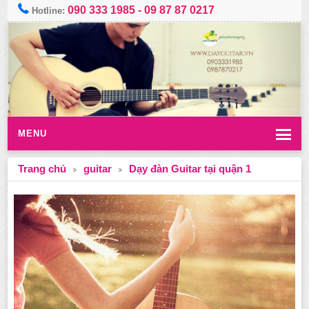
090 333 1985
-
09 87 87 0217
Hotline:
MENU
Trang chủ
guitar
Dạy đàn Guitar tại quận 1