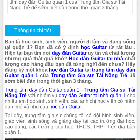
tâm dạy đàn Guitar quận 1 của Trung tâm Gia sư Tài
Năng Trẻ để sớm biết đàn trong thời gian 3 tháng.
Thông tin chi tiết
Bạn là học sinh, sinh viên, người đi làm và đang sống
tại quận 1? Bạn đã có ý định
học Guitar
từ rất lâu .
Hiện tại bạn tìm nơi
dạy đàn Guitar
uy tín và chất lượng
nhưng quả thật quá khó?
Học đàn Guitar tại nhà
chất
lượng cao hàng đầu bạn đã từng nghĩ đến chưa? Hãy
đăng ký một khóa
học đàn Guitar
tại
trung tâm dạy đàn
Guitar quận 1
của
Trung tâm Gia sư Tài Năng Trẻ
để
sớm biết đàn trong thời gian 3 tháng.
Trung tâm dạy đàn Guitar quận 1
-
Trung tâm Gia sư Tài
Năng Trẻ
với nhiệm vụ
dạy đàn Guitar tại nhà quận 1
cho
nhiều em học sinh, sinh viên, các anh chị học viên có niềm
đam mê và nhu cầu
học đàn Guitar
.
Tại đây, trung tâm gia sư chúng tôi có đội hình sinh viên,
giáo viên sinh sống và giảng dạy tại các trường đại học,
cao đẳng, các trường tiểu học, THCS, THPT trên địa bàn
quận 1.