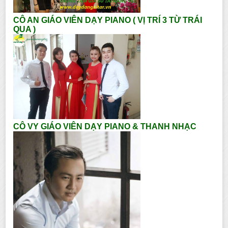
CÔ AN GIÁO VIÊN DẠY PIANO ( VỊ TRÍ 3 TỪ TRÁI
QUA )
CÔ VY GIÁO VIÊN DẠY PIANO & THANH NHẠC