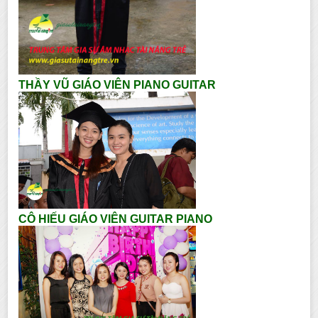
THẦY VŨ GIÁO VIÊN PIANO GUITAR
CÔ HIẾU GIÁO VIÊN GUITAR PIANO