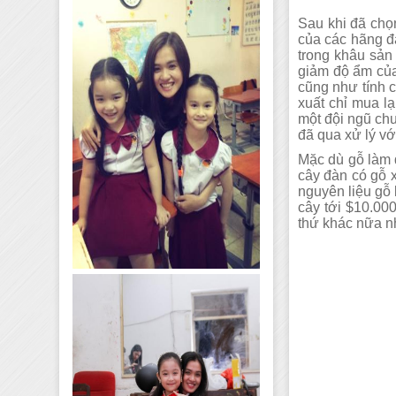
Sau khi đã chọn
của các hãng đà
trong khâu sản
giảm độ ẩm của 
cũng như tính c
xuất chỉ mua l
một đội ngũ chu
đã qua xử lý vớ
Mặc dù gỗ làm 
cây đàn có gỗ x
nguyên liệu gỗ 
cây tới $10.000
thứ khác nữa nh