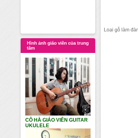
Dạy học Guitar tạ
Loại gỗ làm đàn
Hình ảnh giáo viên của trung
tâm
CÔ HÀ GIÁO VIÊN GUITAR
UKULELE