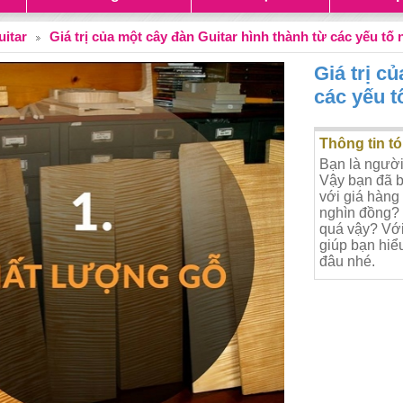
uitar
Giá trị của một cây đàn Guitar hình thành từ các yếu tố
Giá trị c
các yếu t
Thông tin tó
Bạn là người
Vậy bạn đã b
với giá hàng 
nghìn đồng? 
quá vậy? Với
giúp bạn hiể
đâu nhé.