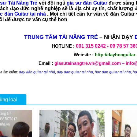
 sư Tài Năng Trẻ
với đội ngũ
gia sư đàn Guitar
được sàng l
ách đạo đức nghề nghiệp sẽ là địa chỉ uy tín, chất lượng
c đàn Guitar tại nhà
. Mọi chi tiết cần tư vấn về đàn Guitar 
ôi để được tư vấn cụ thể hơn
TRUNG TÂM TÀI NĂNG TRẺ
–
NHẬN DẠY
HOTLINE :
091 315
0242 -
09 78 57 36
Website :
http://dayhocguitar.
Email :
giasutainangtre.vn@gmail.com
–
info@
a tìm kiếm:
dạy đàn guitar tại nhà
,
day dan guitar tai nha
,
hoc dan guitar tai nha
,
họ
ùng loại