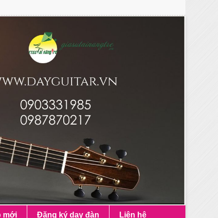
p mới
Đăng ký dạy đàn
Liên hệ