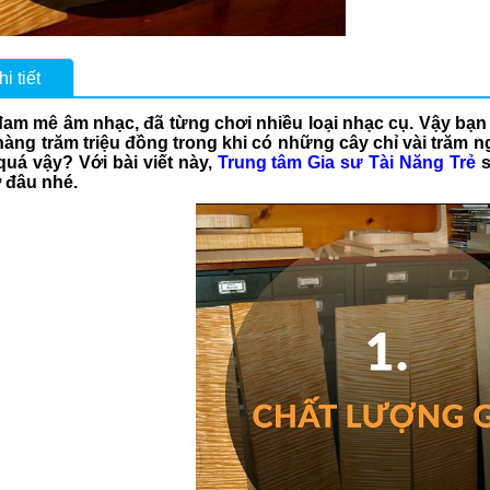
i tiết
đam mê âm nhạc, đã từng chơi nhiều loại nhạc cụ. Vậy bạn 
 hàng trăm triệu đồng trong khi có những cây chỉ vài trăm
quá vậy? Với bài viết này,
Trung tâm Gia sư Tài Năng Trẻ
s
 đâu nhé.
Dạy học Guitar tại quận 7
Dạy học Guitar tạ