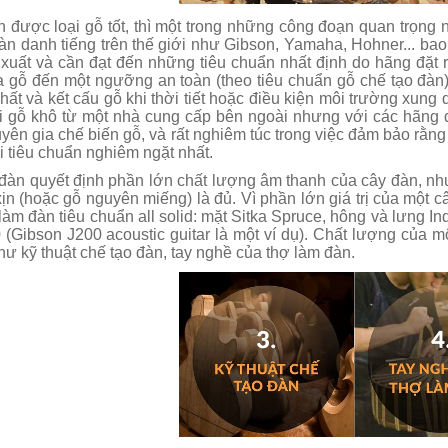
 được loại gỗ tốt, thì một trong những công đoạn quan trọng nh
n danh tiếng trên thế giới như Gibson, Yamaha, Hohner... bao g
 xuất và cần đạt đến những tiêu chuẩn nhất định do hãng đặt
gỗ đến một ngưỡng an toàn (theo tiêu chuẩn gỗ chế tạo đàn), s
hất và kết cấu gỗ khi thời tiết hoặc điều kiện môi trường xung q
ại gỗ khô từ một nhà cung cấp bên ngoài nhưng với các hãng 
yên gia chế biến gỗ, và rất nghiêm túc trong việc đảm bảo rằn
i tiêu chuẩn nghiêm ngặt nhất.
đàn quyết định phần lớn chất lượng âm thanh của cây đàn, nh
ịn (hoặc gỗ nguyên miếng) là đủ. Vì phần lớn giá trị của một 
làm đàn tiêu chuẩn all solid: mặt Sitka Spruce, hông và lưng In
 (Gibson J200 acoustic guitar là một ví dụ). Chất lượng của mộ
ư kỹ thuật chế tạo đàn, tay nghề của thợ làm đàn.