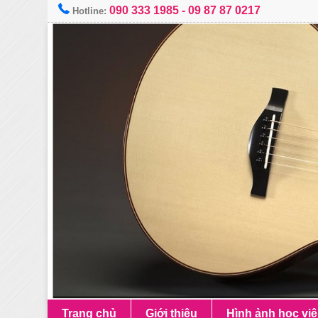
090 333 1985
-
09 87 87 0217
Hotline:
Trang chủ
Giới thiệu
Hình ảnh học vi