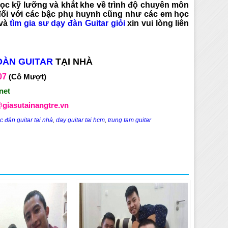
ọc kỹ lưỡng và khắt khe về trình độ chuyên môn
 đối với các bậc phụ huynh cũng như các em học
và
tìm gia sư dạy đàn Guitar giỏi
xin vui lòng liên
ĐÀN GUITAR
TẠI NHÀ
07
(Cô Mượt)
net
giasutainangtre.vn
c đàn guitar tại nhà
,
day guitar tai hcm
,
trung tam guitar