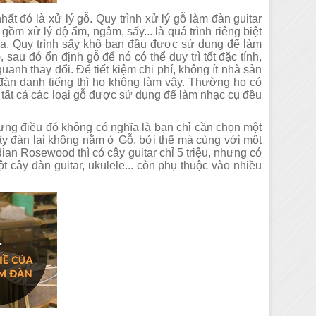
ất đó là xử lý gỗ. Quy trình xử lý gỗ làm đàn guitar
ồm xử lý độ ẩm, ngâm, sấy... là quá trình riêng biệt
 ra. Quy trình sấy khô ban đầu được sử dụng để làm
au đó ổn định gỗ để nó có thể duy trì tốt đặc tính,
uanh thay đổi. Để tiết kiệm chi phí, không ít nhà sản
đàn danh tiếng thì họ không làm vậy. Thường họ có
g tất cả các loại gỗ được sử dụng để làm nhạc cụ đều
ưng điều đó không có nghĩa là bạn chỉ cần chọn một
cây đàn lại không nằm ở Gỗ, bởi thế mà cùng với một
dian Rosewood thì có cây guitar chỉ 5 triệu, nhưng có
t cây đàn guitar, ukulele... còn phụ thuộc vào nhiều