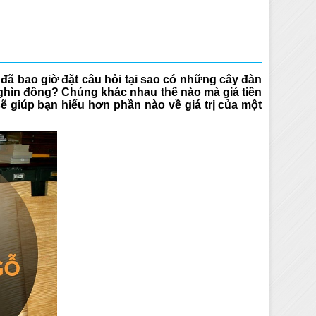
đã bao giờ đặt câu hỏi tại sao có những cây đàn
 nghìn đồng? Chúng khác nhau thế nào mà giá tiền
ẽ giúp bạn hiểu hơn phần nào về giá trị của một
i quận 6
Dạy học Guitar tại
Dạy học Guitar tại quận 5