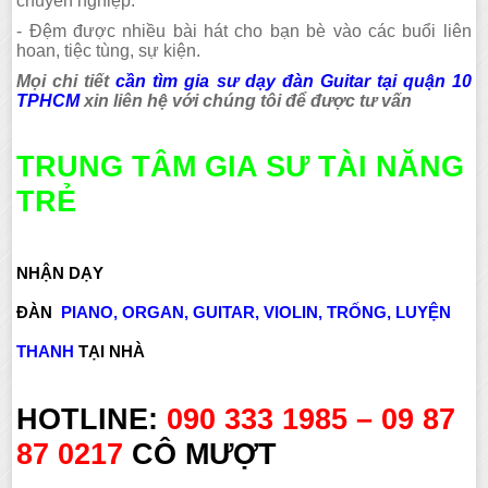
chuyên nghiệp.
- Đệm được nhiều bài hát cho bạn bè vào các buổi liên
hoan, tiệc tùng, sự kiện.
Mọi chi tiết
cần tìm gia sư dạy đàn Guitar tại quận 10
TPHCM
xin liên hệ với chúng tôi để được tư vấn
TRUNG TÂM GIA SƯ TÀI NĂNG
TRẺ
NHẬN DẠY
ĐÀN
PIANO
,
ORGAN
,
GUITAR
,
VIOLIN
,
TRỐNG
,
LUYỆN
THANH
TẠI NHÀ
HOTLINE:
090 333 1985 – 09 87
87 0217
CÔ MƯỢT