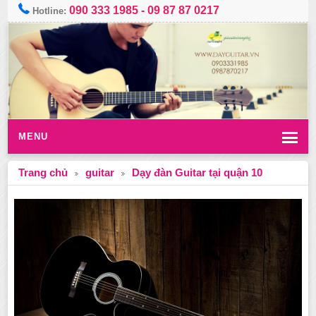
090 333 1985
-
09 87 87 0217
Hotline:
MENU
Trang chủ
guitar
Dạy đàn Guitar tại quận 10