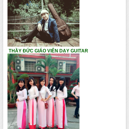
THẦY ĐỨC GIÁO VIÊN DẠY GUITAR