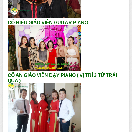
CÔ HIẾU GIÁO VIÊN GUITAR PIANO
CÔ AN GIÁO VIÊN DẠY PIANO ( VỊ TRÍ 3 TỪ TRÁI
QUA )