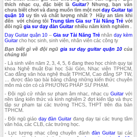
thích nhạc cụ, đặc biệt là
Guitar
? Nhưng, bạn vẫn
chưa biết chơi và đang muốn tìm một nơi
dạy Guitar tại
quận 10
uy tín và chất lượng nhất ? Hãy an tâm khi
đến với chúng tôi
Trung tâm Gia sư Tài Năng Trẻ
với
đôi ngũ
gia sư dạy đàn Guitar
nhiều năm kinh nghiêm .
Dạy Guitar quận 10
–
Gia sư Tài Năng Trẻ
nhân
dạy kèm
Guitar
cho học sinh, sinh viên, nhân viên các công ty
Bạn biết gì về đội ngũ
gia sư dạy guitar quận 10
của
chúng tôi
- Là sinh viên năm 2, 3, 4, 5, 6 đang theo học chính quy tại
khoa Nghệ thuật Đại học Sài Gòn, Nhạc viện TPHCM,
Cao đẳng văn hóa nghệ thuật TPHCM, Cao đẳng SP TW,
… được đào tạo bài bảng chẳng những kiến thức chuyên
môn mà còn có cả PHƯƠNG PHÁP SƯ PHẠM.
- Đội ngũ cử nhân sư phạm âm nhạc, nhạc cụ
Guitar
với
nền tảng kiến thức và kinh nghiệm 2 đợt kiến tập và thực
tập sư phạm tại các trường THCS, THPT trên địa bàn
TPHCM.
- Đội ngũ giáo
dạy đàn Guitar
đang dạy tại các trung tâm
văn hóa, các CLB, các trường học.
- Lực lượng nhạc công chuyên đánh
đàn Guitar
tại các