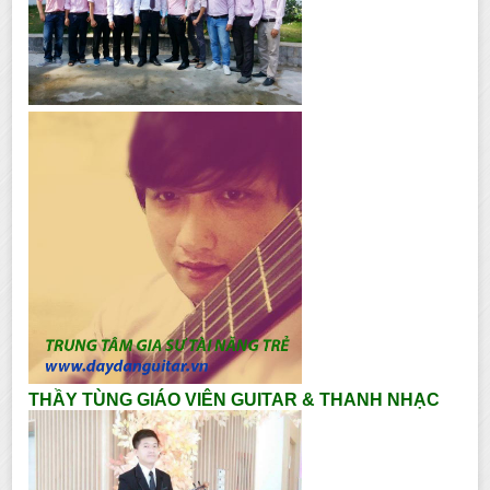
THẦY TÙNG GIÁO VIÊN GUITAR & THANH NHẠC