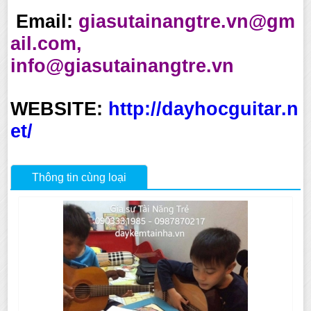
Email:
giasutainangtre.vn@gm
ail.com,
info@giasutainangtre.vn
WEBSITE:
http://dayhocguitar.n
et/
Thông tin cùng loại