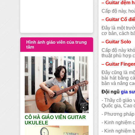
– Guitar đệm 
Dạy học Guitar tạ
Cấp độ này, ho
– Guitar Cổ đi
Đây là một trườ
cơ bản, cách bấ
– Guitar Solo
Hình ảnh giáo viên của trung
tâm
Cấp độ này khó 
thuật phù hợp 
– Guitar Finger
Đây cũng là một
bài hát bằng cá
bản và nâng ca
Đội ngũ
gia sư
- Thầy cô giáo
Quốc gia, Cao
- Phương pháp g
CÔ HÀ GIÁO VIÊN GUITAR
- Kinh nghiệm c
UKULELE
- Kinh nghiệm b