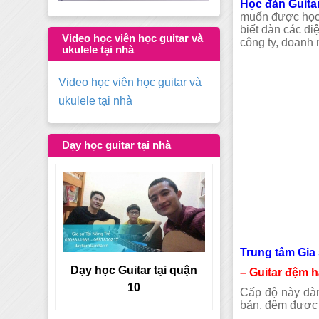
Học đàn Guitar
muốn được học
biết đàn các đi
Video học viên học guitar và
công ty, doanh 
ukulele tại nhà
Video học viên học guitar và
ukulele tại nhà
Dạy học guitar tại nhà
Trung tâm Gia
tại quận
– Guitar đệm h
Dạy học Guitar tại quận 9
Cấp độ này dàn
bản, đệm được n