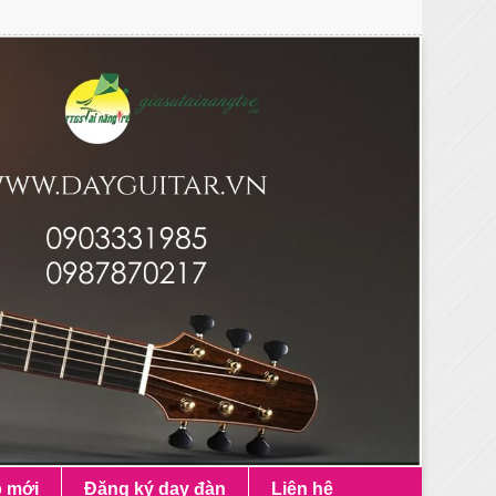
p mới
Đăng ký dạy đàn
Liên hệ