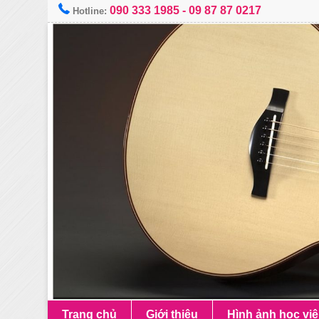
090 333 1985
-
09 87 87 0217
Hotline:
Trang chủ
Giới thiệu
Hình ảnh học vi