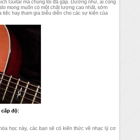
thích Guitar mà chúng tôi đã gặp. Dường như, ai cũng
lý do mong muốn có một chất lượng cao nhất, sớm
a tiệc hay tham gia biễu diễn cho các sự kiện của
 cấp độ:
i quận 6
Dạy học Guitar tại
óa học này, các bạn sẽ có kiến thức về nhạc lý cơ
Dạy học Guitar tại quận 5