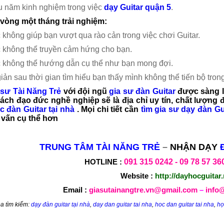
ều năm kinh nghiệm trong việc
dạy Guitar quận 5
.
vòng một tháng trải nghiệm:
không giúp bạn vượt qua rào cản trong việc chơi Guitar.
 không thể truyền cảm hứng cho bạn.
 không thể hướng dẫn cụ thể như bạn mong đợi.
iản sau thời gian tìm hiểu bạn thấy mình không thể tiến bộ trong
 sư Tài Năng Trẻ
với đội ngũ
gia sư đàn Guitar
được sàng l
ách đạo đức nghề nghiệp sẽ là địa chỉ uy tín, chất lượng
c đàn Guitar tại nhà
. Mọi chi tiết cần
tìm gia sư dạy đàn Gu
 vấn cụ thể hơn
TRUNG TÂM TÀI NĂNG TRẺ
–
NHẬN DẠY
HOTLINE :
091 315
0242 -
09 78 57 36
Website :
http://dayhocguitar.
Email :
giasutainangtre.vn@gmail.com
–
info@
a tìm kiếm:
dạy đàn guitar tại nhà
,
day dan guitar tai nha
,
hoc dan guitar tai nha
,
họ