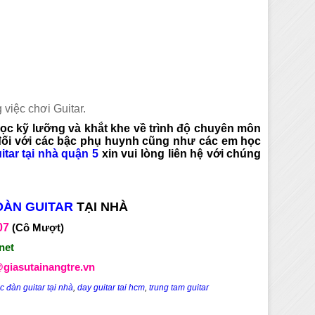
 việc chơi Guitar.
ọc kỹ lưỡng và khắt khe về trình độ chuyên môn
 đối với các bậc phụ huynh cũng như các em học
itar tại nhà quận 5
xin vui lòng liên hệ với chúng
ĐÀN GUITAR
TẠI NHÀ
07
(Cô Mượt)
net
giasutainangtre.vn
c đàn guitar tại nhà
,
day guitar tai hcm
,
trung tam guitar