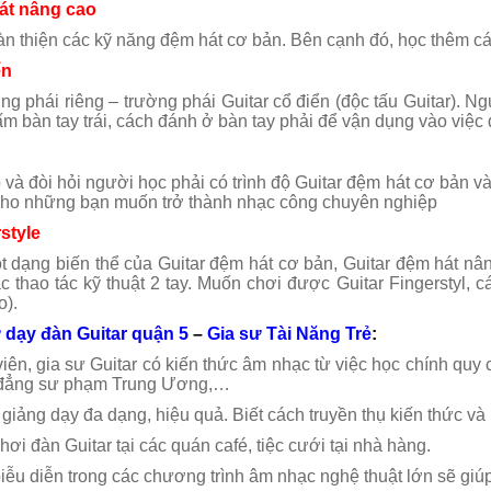
hát nâng cao
i quận 8
àn thiện các kỹ năng đệm hát cơ bản. Bên cạnh đó, học thêm c
ển
ng phái riêng – trường phái Guitar cổ điển (độc tấu Guitar). Ng
m bàn tay trái, cách đánh ở bàn tay phải để vận dụng vào việc 
và đòi hỏi người học phải có trình độ Guitar đệm hát cơ bản v
cho những bạn muốn trở thành nhạc công chuyên nghiệp
style
 dạng biến thể của Guitar đệm hát cơ bản, Guitar đệm hát nân
c thao tác kỹ thuật 2 tay. Muốn chơi được Guitar Fingerstyl, 
o).
 dạy đàn Guitar quận 5
–
Gia sư Tài Năng Trẻ
:
 viên, gia sư Guitar có kiến thức âm nhạc từ việc học chính 
 đẳng sư phạm Trung Ương,…
iảng dạy đa dạng, hiệu quả. Biết cách truyền thụ kiến thức và
hơi đàn Guitar tại các quán café, tiệc cưới tại nhà hàng.
iễu diễn trong các chương trình âm nhạc nghệ thuật lớn sẽ giúp 