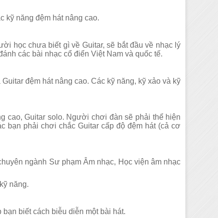
ác kỹ năng đệm hát nâng cao.
ười học chưa biết gì về Guitar, sẽ bắt đầu về nhạc lý
đánh các bài nhạc cổ điển Việt Nam và quốc tế.
à Guitar đệm hát nâng cao. Các kỹ năng, kỹ xảo và kỹ
g cao, Guitar solo. Người chơi đàn sẽ phải thể hiện
các bạn phải chơi chắc Guitar cấp độ đệm hát (cả cơ
quy chuyên ngành Sư phạm Âm nhạc, Học viện âm nhạc
 kỹ năng.
bạn biết cách biễu diễn một bài hát.