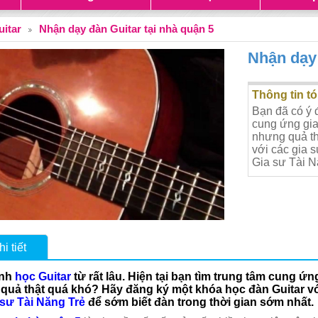
uitar
Nhận dạy đàn Guitar tại nhà quận 5
Nhận dạy 
Thông tin tó
Bạn đã có ý đ
cung ứng gia
nhưng quả th
với các gia 
Gia sư Tài N
i tiết
ịnh
học Guitar
từ rất lâu. Hiện tại bạn tìm trung tâm cung ứ
quả thật quá khó? Hãy đăng ký một khóa học đàn Guitar v
 sư Tài Năng Trẻ
để sớm biết đàn trong thời gian sớm nhất.