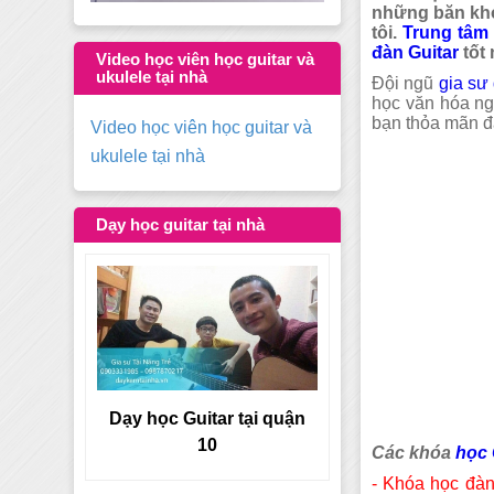
những băn khoă
tôi.
Trung tâm
đàn Guitar
tốt 
Video học viên học guitar và
ukulele tại nhà
Đội ngũ
gia sư
học văn hóa ng
bạn thỏa mãn đ
Video học viên học guitar và
ukulele tại nhà
Dạy học guitar tại nhà
tại quận
Dạy học Guitar tại quận 9
Các khóa
học 
- Khóa học đàn