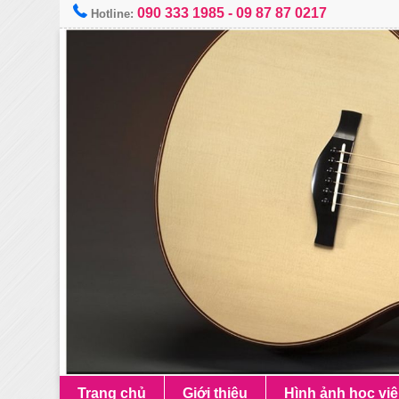
090 333 1985
-
09 87 87 0217
Hotline:
Trang chủ
Giới thiệu
Hình ảnh học vi