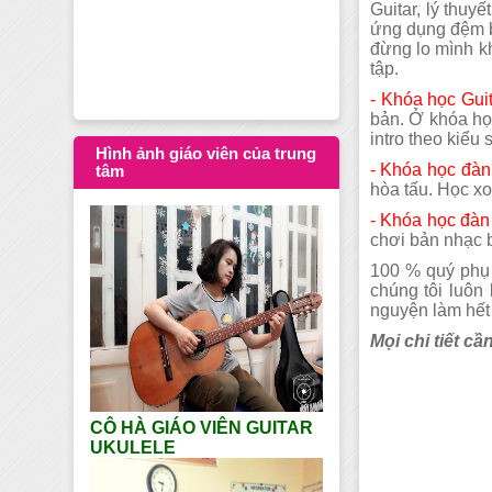
Guitar, lý thuy
Dạy học Guitar tạ
ứng dụng đệm b
đừng lo mình k
tập.
- Khóa học Guit
bản. Ở khóa họ
intro theo kiểu 
Hình ảnh giáo viên của trung
- Khóa học đàn 
tâm
hòa tấu. Học x
- Khóa học đàn 
chơi bản nhạc b
100 % quý phụ 
chúng tôi luôn
nguyện làm hết 
Mọi chi tiết cầ
CÔ HÀ GIÁO VIÊN GUITAR
UKULELE