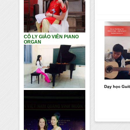
CÔ LY GIÁO VIÊN PIANO
ORGAN
Dạy học Guit