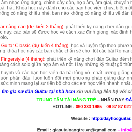
ết âm nhạc ứng dụng, chỉnh dây đàn, hợp âm, âm giai, chuyển 
i quận 8
ài hát. Khóa học này dành cho các bạn học viên chưa biết một 
hông có năng khiếu nhé, bạn nào không có năng khiếu về đàn th
ar nâng cao (dự kiến 3 tháng):
phát triển kỹ năng chơi đàn gu
c này, các bán sẽ được học về cách xác định giọng, xác định
solo.
Guitar Classic (dự kiến 4 tháng):
học và luyện tập theo phươn
ong khóa học này các bạn chắc chắn sẽ chơi tốt các bài Roman
Fingerstyle (4 tháng):
phát triển kỹ năng chơi đàn Guitar đệm h
ằng cách solo giữa hợp âm và nốt. Hay những kỹ thuật gõ thùn
huynh và các bạn học viên đã hài lòng với chất lượng giảng 
 luôn phấn đấu, luôn luôn đổi mới phương pháp giảng dạy nh
sức mình mang lại sự tiến bộ cho các em học viên nhanh nhất 
n
tìm gia sư đàn Guitar tại nhà hcm
xin vui lòng liên hệ với 
TRUNG TÂM TÀI NĂNG TRẺ
– NHẬN DẠY
ĐÀ
HOTLINE :
090 333 1985 – 09 87 87 02
Website :
http://dayhocguitar.
Email :
giasutainangtre.vn@gmail.com
–
info@