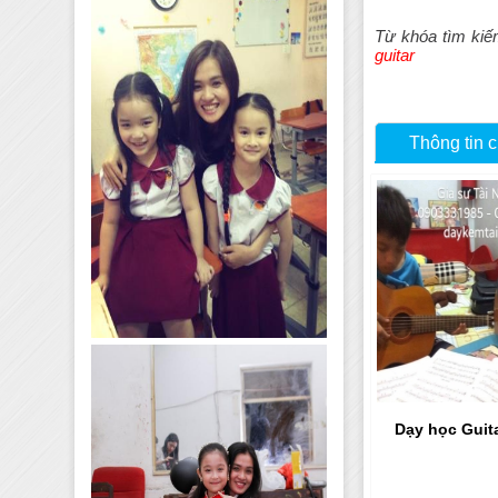
Từ khóa tìm kiế
guitar
Thông tin c
Dạy học Guita