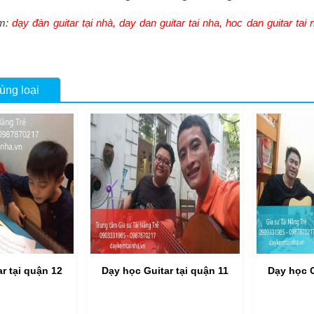
m:
dạy đàn guitar tại nhà
,
day dan guitar tai nha
,
hoc dan guitar tai 
ùng loại
r tại quận 12
Dạy học Guitar tại quận 11
Dạy học G