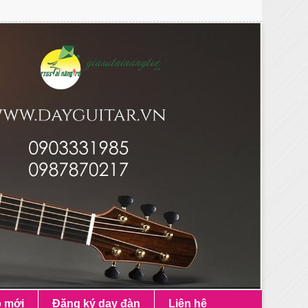
p mới
Đăng ký dạy đàn
Liên hệ