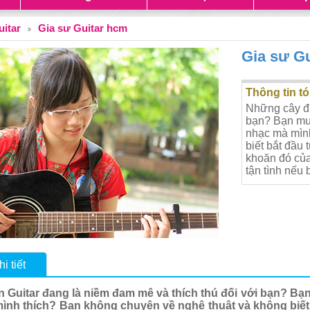
uitar
Gia sư Guitar hcm
Gia sư G
Thông tin tó
Những cây đà
bạn? Bạn mu
nhạc mà mình
biết bắt đầu
khoăn đó của
tận tình nếu 
i tiết
 Guitar đang là niềm đam mê và thích thú đối với bạn? B
ình thích? Bạn không chuyên về nghệ thuật và không biết b