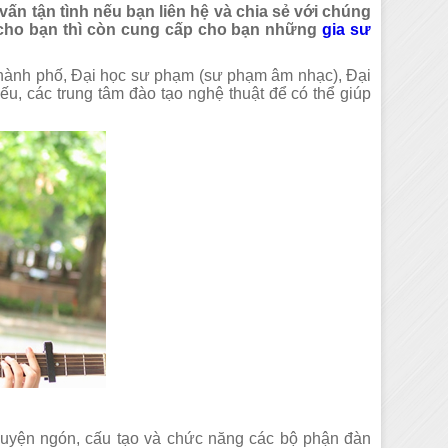
ấn tận tình nếu bạn liên hệ và chia sẻ với chúng
 cho bạn thì còn cung cấp cho bạn những
gia sư
thành phố, Đại học sư phạm (sư phạm âm nhạc), Đại
u, các trung tâm đào tạo nghệ thuật để có thể giúp
i quận 6
Dạy học Guitar tại
Dạy học Guitar tại quận 5
uyện ngón, cấu tạo và chức năng các bộ phận đàn