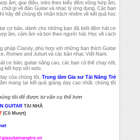
hợp âm, giai điệu, intro theo kiểu đệm vòng hợp âm,
chút gì về đàn Guitar và nhạc lý ứng dụng. Các bạn
ì hãy để chúng tôi nhận trách nhiệm về kết quả học
itar cơ bản, dành cho những bạn đã biết đệm hát cơ
 hợp âm, cảm âm và bơi theo người hát. Học về cách
g pháp Claruly, phù hợp với những bạn thích Guitar
ce, Romeo and Juliurt và các bản nhạc Việt Nam.
át cơ bản, guitar nâng cao, các bạn có thể chạy nốt,
g kết hợp với solo.
dạy của chúng tôi,
Trung tâm Gia sư Tài Năng Trẻ
ằm mang lại kết quả giảng dạy cao nhất, chúng tôi
.
chúng tôi để được tư vấn cụ thể hơn
N GUITAR
TẠI NHÀ
17
(Cô Mượt)
net
giasutainangtre.vn