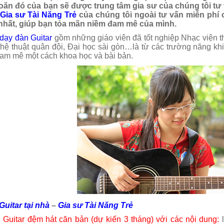
n đó của bạn sẽ được trung tâm gia sư của chúng tôi tư v
 Gia sư Tài Năng Trẻ
của chúng tôi ngoài tư vấn miễn phí
nhất, giúp bạn tỏa mãn niềm đam mê của mình.
 dạy đàn Guitar
gồm những giáo viên đã tốt nghiệp Nhạc viện 
hệ thuật quân đội, Đại học sài gòn…là từ các trường năng khiế
am mê một cách khoa học và bài bản.
Dạy học Guitar tại quận 7
Dạy học Guitar tạ
Guitar tại nhà
–
Gia sư Tài Năng Trẻ
 Guitar đệm hát căn bản (dự kiến 3 tháng) với các nội dung:
l