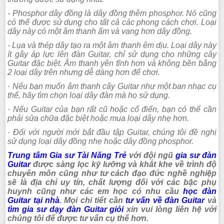
- Phosphor dây đồng là dây đồng thêm phosphor. Nó cũng
có thể được sử dụng cho tất cả các phong cách chơi. Loại
dây này có một âm thanh ấm và vang hơn dây đồng.
- Lụa và thép dây tạo ra một âm thanh êm dịu. Loại dây này
ít gây áp lực lên đàn Guitar, chỉ sử dụng cho những cây
Guitar đặc biệt. Âm thanh yên tĩnh hơn và không bền bằng
2 loại dây trên nhưng dễ dàng hơn để chơi.
· Nếu bạn muốn âm thanh cây Guitar như một ban nhạc cụ
thể, hãy tìm chọn loại dây đàn mà họ sử dụng.
· Nếu Guitar của bạn rất cũ hoặc cổ điển, bạn có thể cần
phải sửa chữa đặc biệt hoặc mua loại dây nhẹ hơn.
· Đối với người mới bắt đầu tập Guitar, chúng tôi đề nghị
sử dụng loại dây đồng nhẹ hoặc dây đồng phosphor.
Trung tâm Gia sư Tài Năng Trẻ
với đội ngũ
gia sư đàn
Guitar
được sàng lọc kỹ lưỡng và khắt khe về trình độ
chuyên môn cũng như tư cách đạo đức nghề nghiệp
sẽ là địa chỉ uy tín, chất lượng đối với các bậc phụ
huynh cũng như các em học có nhu cầu
học đàn
Guitar tại nhà
. Mọi chi tiết cần
tư vấn về đàn Guitar
và
tìm gia sư dạy đàn Guitar giỏi
xin vui lòng liên hệ với
chúng tôi để được tư vấn cụ thể hơn.