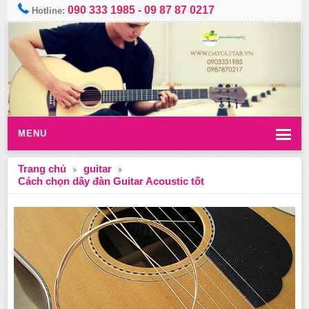
090 333 1985
-
09 87 87 0217
Hotline:
MENU
Trang chủ
guitar
Cách chọn dây đàn Guitar Acoustic tốt