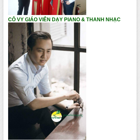
CÔ VY GIÁO VIÊN DẠY PIANO & THANH NHẠC