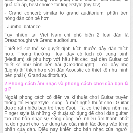
quá lấn áp, best choice for fingerstyle (my fav)
- Grand concert: similar to grand auditorium, phần trên
hông đàn còn bé hơn
- Jumbo: balance
Tuy nhiên, tại Việt Nam chỉ phổ biến 2 loại đàn là
Dreadnought và Grand auditorium.
Thiết kế cơ thể sẽ quyết định kích thước dây đàn thích
hợp. Thông thường loại dây có kích cỡ trung bình
(Medium) sẽ phù hợp với hầu hết các loại đàn Guitar có
thiết kế như hình bên trái (Dreadnought) . Loại dây nhẹ
(Light) thì thích hợp với đàn Acoustic có thiết kế như hình
bên phải ( Grand auditorium).
2.Phong cách âm nhạc và phong cách chơi của bạn là
gì?
Ngoài phong cách cổ điển và kĩ thuật chơi Guitar truyền
thống thì Fingerstyle cũng là một nghệ thuật chơi Guitar
được rất nhiều bạn trẻ theo đuổi. Ta có thể hiểu nôm na
Finger style là những kỹ thuật sử dụng để chơi đàn guitar,
tạo cho bản nhạc sự sống động bởi nhiều âm thanh phát
ra do người chơi sử dụng tay của mình tác động vào từng
phần của đàn. Điều này khiến cho bản nhạc của người