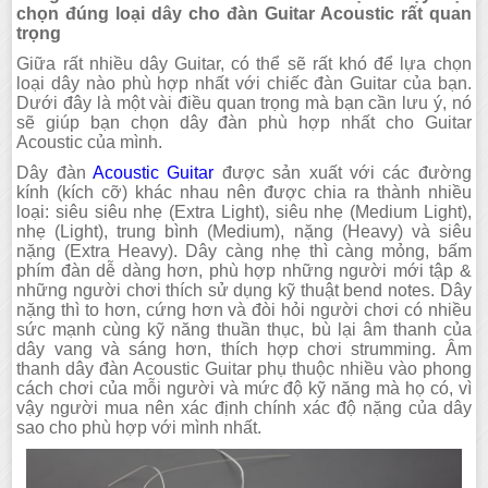
chọn đúng loại dây cho đàn Guitar Acoustic rất quan
trọng
Giữa rất nhiều dây Guitar, có thể sẽ rất khó để lựa chọn
loại dây nào phù hợp nhất với chiếc đàn Guitar của bạn.
Dưới đây là một vài điều quan trọng mà bạn cần lưu ý, nó
sẽ giúp bạn chọn dây đàn phù hợp nhất cho Guitar
Acoustic của mình.
Dây đàn
Acoustic Guitar
được sản xuất với các đường
kính (kích cỡ) khác nhau nên được chia ra thành nhiều
loại: siêu siêu nhẹ (Extra Light), siêu nhẹ (Medium Light),
nhẹ (Light), trung bình (Medium), nặng (Heavy) và siêu
nặng (Extra Heavy). Dây càng nhẹ thì càng mỏng, bấm
phím đàn dễ dàng hơn, phù hợp những người mới tập &
những người chơi thích sử dụng kỹ thuật bend notes. Dây
nặng thì to hơn, cứng hơn và đòi hỏi người chơi có nhiều
sức mạnh cùng kỹ năng thuần thục, bù lại âm thanh của
dây vang và sáng hơn, thích hợp chơi strumming. Âm
thanh dây đàn Acoustic Guitar phụ thuộc nhiều vào phong
cách chơi của mỗi người và mức độ kỹ năng mà họ có, vì
vậy người mua nên xác định chính xác độ nặng của dây
sao cho phù hợp với mình nhất.