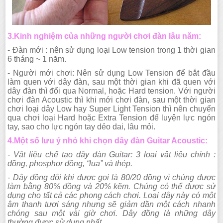
3.Kinh nghiệm của những người chơi đàn lâu năm:
- Đàn mới : nên sử dụng loại Low tension trong 1 thời gian
6 tháng ~ 1 năm.
- Người mới chơi: Nên sử dụng Low Tension để bắt đầu
làm quen với dây đàn, sau một thời gian khi đã quen với
dây đàn thì đổi qua Normal, hoặc Hard tension. Với người
chơi đàn Acoustic thì khi mới chơi đàn, sau một thời gian
chơi loại dây Low hay Super Light Tension thì nên chuyển
qua chơi loại Hard hoặc Extra Tension để luyện lực ngón
tay, sao cho lực ngón tay dẻo dai, lâu mỏi.
4.Một số lưu ý nhỏ khi chọn dây đàn Guitar Acoustic:
- Vật liệu chế tạo dây đàn Guitar: 3 loại vật liệu chính :
đồng, phosphor đồng, “lụa” và thép.
- Dây đồng đôi khi được gọi là 80/20 đồng vì chúng được
làm bằng 80% đồng và 20% kẽm. Chúng có thể được sử
dụng cho tất cả các phong cách chơi. Loại dây này có một
âm thanh tươi sáng nhưng sẽ giảm dần một cách nhanh
chóng sau một vài giờ chơi. Dây đồng là những dây
thường được sử dụng nhất.