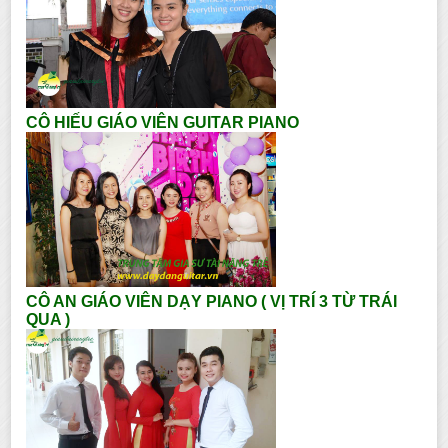
CÔ HIẾU GIÁO VIÊN GUITAR PIANO
CÔ AN GIÁO VIÊN DẠY PIANO ( VỊ TRÍ 3 TỪ TRÁI
QUA )