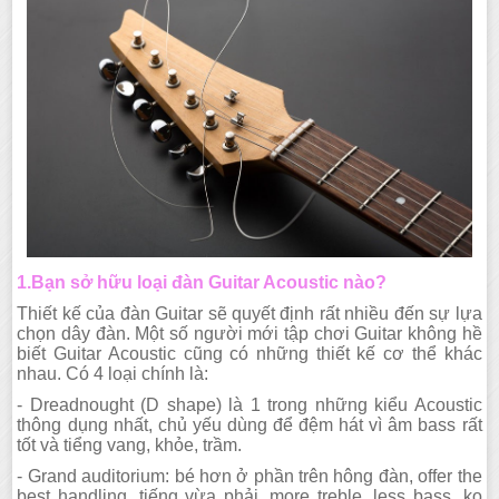
1.Bạn sở hữu loại đàn Guitar Acoustic nào?
Thiết kế của đàn Guitar sẽ quyết định rất nhiều đến sự lựa
chọn dây đàn. Một số người mới tập chơi Guitar không hề
biết Guitar Acoustic cũng có những thiết kế cơ thể khác
nhau. Có 4 loại chính là:
- Dreadnought (D shape) là 1 trong những kiểu Acoustic
thông dụng nhất, chủ yếu dùng để đệm hát vì âm bass rất
tốt và tiểng vang, khỏe, trầm.
- Grand auditorium: bé hơn ở phần trên hông đàn, offer the
best handling, tiếng vừa phải, more treble, less bass, ko