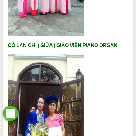
CÔ LAN CHI ( GIỮA ) GIÁO VIÊN PIANO ORGAN