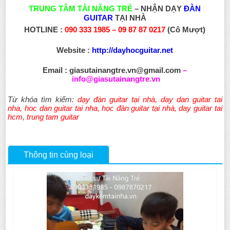
TRUNG TÂM TÀI NĂNG TRẺ
– NHẬN DẠY
ĐÀN
GUITAR
TẠI NHÀ
HOTLINE :
090 333 1985 – 09 87 87 0217
(Cô Mượt)
Website :
http://dayhocguitar.net
Email :
giasutainangtre.vn@gmail.com
–
info@giasutainangtre.vn
Từ khóa tìm kiếm:
dạy đàn guitar tại nhà
,
day dan guitar tai
nha
,
hoc dan guitar tai nha
,
học đàn guitar tại nhà
,
day guitar tai
hcm
,
trung tam guitar
Thông tin cùng loại