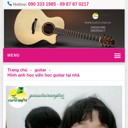
090 333 1985
-
09 87 87 0217
Hotline:
MENU
Trang chủ
guitar
Hình anh học viên học guitar tại nhà