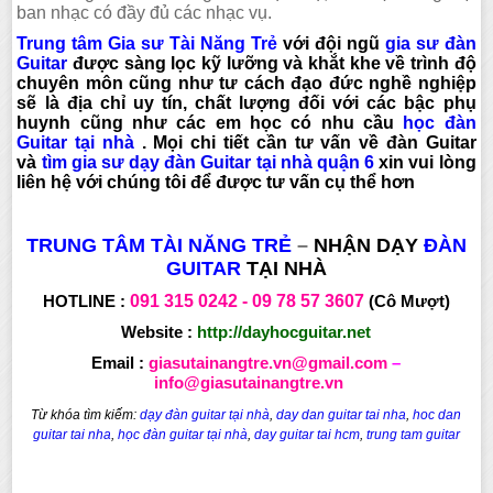
ban nhạc có đầy đủ các nhạc vụ.
Trung tâm Gia sư Tài Năng Trẻ
với đội ngũ
gia sư đàn
Guitar
được sàng lọc kỹ lưỡng và khắt khe về trình độ
chuyên môn cũng như tư cách đạo đức nghề nghiệp
sẽ là địa chỉ uy tín, chất lượng đối với các bậc phụ
huynh cũng như các em học có nhu cầu
học đàn
Guitar tại nhà
. Mọi chi tiết cần tư vấn về đàn Guitar
và
tìm gia sư dạy đàn Guitar tại nhà quận 6
xin vui lòng
liên hệ với chúng tôi để được tư vấn cụ thể hơn
TRUNG TÂM TÀI NĂNG TRẺ
–
NHẬN DẠY
ĐÀN
GUITAR
TẠI NHÀ
HOTLINE :
091 315
0242 -
09 78 57 3607
(Cô Mượt)
Website :
http://dayhocguitar.net
Email :
giasutainangtre.vn@gmail.com
–
info@giasutainangtre.vn
Từ khóa tìm kiếm:
dạy đàn guitar tại nhà
,
day dan guitar tai nha
,
hoc dan
guitar tai nha
,
học đàn guitar tại nhà
,
day guitar tai hcm
,
trung tam guitar