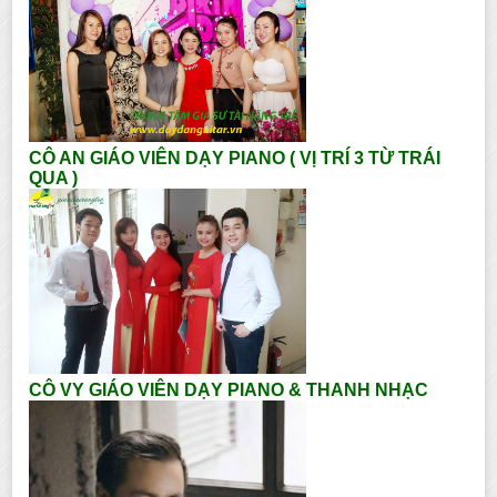
CÔ AN GIÁO VIÊN DẠY PIANO ( VỊ TRÍ 3 TỪ TRÁI
QUA )
CÔ VY GIÁO VIÊN DẠY PIANO & THANH NHẠC