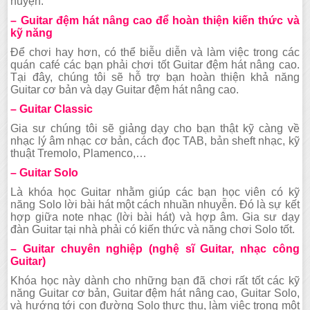
huyện.
– Guitar đệm hát nâng cao để hoàn thiện kiến thức và
kỹ năng
Để chơi hay hơn, có thể biễu diễn và làm việc trong các
quán café các bạn phải chơi tốt Guitar đệm hát nâng cao.
Tại đây, chúng tôi sẽ hỗ trợ bạn hoàn thiện khả năng
Guitar cơ bản và dạy Guitar đệm hát nâng cao.
– Guitar Classic
Gia sư chúng tôi sẽ giảng dạy cho bạn thật kỹ càng về
nhạc lý âm nhạc cơ bản, cách đọc TAB, bản sheft nhạc, kỹ
thuật Tremolo, Plamenco,…
– Guitar Solo
Là khóa học Guitar nhằm giúp các bạn học viên có kỹ
năng Solo lời bài hát một cách nhuần nhuyễn. Đó là sự kết
hợp giữa note nhạc (lời bài hát) và hợp âm. Gia sư dạy
đàn Guitar tại nhà phải có kiến thức và năng chơi Solo tốt.
– Guitar chuyên nghiệp (nghệ sĩ Guitar, nhạc công
Guitar)
Khóa học này dành cho những bạn đã chơi rất tốt các kỹ
năng Guitar cơ bản, Guitar đệm hát nâng cao, Guitar Solo,
và hướng tới con đường Solo thực thụ, làm việc trong một