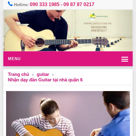
090 333 1985
-
09 87 87 0217
Hotline:
MENU
Trang chủ
guitar
Nhận dạy đàn Guitar tại nhà quận 6