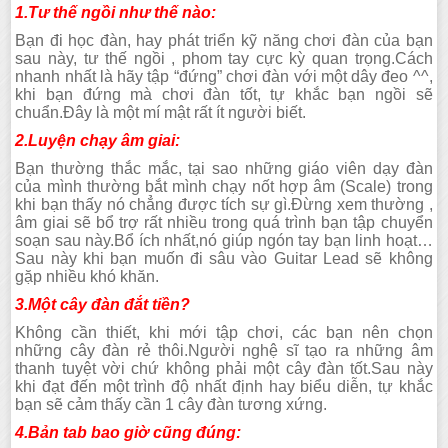
1.Tư thế ngồi như thế nào:
Bạn đi học đàn, hay phát triển kỹ năng chơi đàn của bạn
sau này, tư thế ngồi , phom tay cực kỳ quan trọng.Cách
nhanh nhất là hãy tập “đứng” chơi đàn với một dây đeo ^^,
khi bạn đứng mà chơi đàn tốt, tự khắc bạn ngồi sẽ
chuẩn.Đây là một mí mật rất ít người biết.
2.Luyện chạy âm giai:
Bạn thường thắc mắc, tại sao những giáo viên dạy đàn
của mình thường bắt mình chạy nốt hợp âm (Scale) trong
khi bạn thấy nó chẳng được tích sự gì.Đừng xem thường ,
âm giai sẽ bổ trợ rất nhiều trong quá trình bạn tập chuyển
soạn sau này.Bổ ích nhất,nó giúp ngón tay bạn linh hoạt…
Sau này khi bạn muốn đi sâu vào Guitar Lead sẽ không
gặp nhiều khó khăn.
3.Một cây đàn đắt tiền?
Không cần thiết, khi mới tập chơi, các bạn nên chọn
những cây đàn rẻ thôi.Người nghệ sĩ tạo ra những âm
thanh tuyệt vời chứ không phải một cây đàn tốt.Sau này
khi đạt đến một trình độ nhất định hay biểu diễn, tự khắc
bạn sẽ cảm thấy cần 1 cây đàn tương xứng.
4.Bản tab bao giờ cũng đúng: