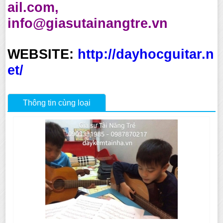
ail.com,
info@giasutainangtre.vn
WEBSITE:
http://dayhocguitar.n
et/
Thông tin cùng loại