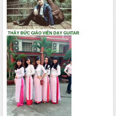
THẦY ĐỨC GIÁO VIÊN DẠY GUITAR