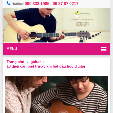
090 333 1985
-
09 87 87 0217
Hotline:
MENU
Trang chủ
guitar
10 điều cần biết trước khi bắt đầu học Guitar