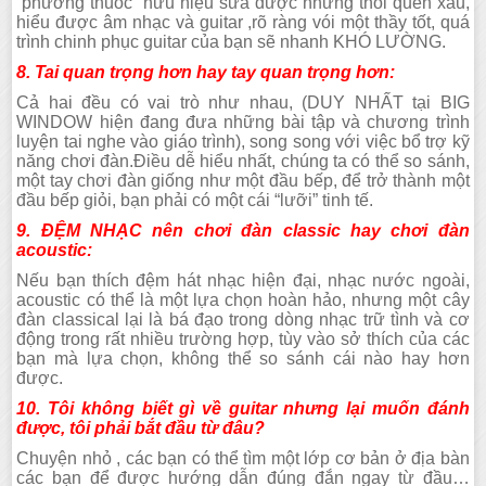
“phương thuốc” hữu hiệu sửa được những thói quen xấu,
hiểu được âm nhạc và guitar ,rõ ràng vói một thầy tốt, quá
trình chinh phục guitar của bạn sẽ nhanh KHÓ LƯỜNG.
8. Tai quan trọng hơn hay tay quan trọng hơn:
Cả hai đều có vai trò như nhau, (DUY NHẤT tại BIG
WINDOW hiện đang đưa những bài tập và chương trình
luyện tai nghe vào giáo trình), song song với việc bổ trợ kỹ
năng chơi đàn.Điều dễ hiểu nhất, chúng ta có thể so sánh,
một tay chơi đàn giống như một đầu bếp, để trở thành một
đầu bếp giỏi, bạn phải có một cái “lưỡi” tinh tế.
9. ĐỆM NHẠC nên chơi đàn classic hay chơi đàn
acoustic:
Nếu bạn thích đệm hát nhạc hiện đại, nhạc nước ngoài,
acoustic có thể là một lựa chọn hoàn hảo, nhưng một cây
đàn classical lại là bá đạo trong dòng nhạc trữ tình và cơ
động trong rất nhiều trường hợp, tùy vào sở thích của các
bạn mà lựa chọn, không thể so sánh cái nào hay hơn
được.
10. Tôi không biết gì về guitar nhưng lại muốn đánh
được, tôi phải bắt đầu từ đâu?
Chuyện nhỏ , các bạn có thể tìm một lớp cơ bản ở địa bàn
các bạn để được hướng dẫn đúng đắn ngay từ đầu…