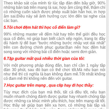
Theo khảo sát của mình từ lúc tập đàn đến bây giờ, 90%
những bản tab trên mạng là sai, hợp âm cũng thế, thậm chí
có những cuốn sách được phép xuất bản hẳn hoi, in hợp
âm sai.Điều này sẽ ảnh hưởng cực lớn đến tai nghe của
các bạn.
5.Tôi chơi đệm hát thì học cổ điển làm gì?
99% những master về đệm hát hay trên thế giới đều học
qua cổ điển, nó giúp bạn biết cách xếp ngón, trang bị đầy
đủ hành lý để bạn “bước những bước nhảy vọt dài nhất”
trên con đường chinh phục guitar.Bạn nên học đệm hát
song song với những bài cổ điển hoặc semi đơn giản.
6.Tập guitar mất quá nhiều thời gian của tôi:
Với một phương pháp đúng đắn, bạn chỉ cần 1 ngày tập
đàn 30 phút, sau đó bạn có thể chơi tốt.Mà nếu bạn nói
như thế thì có nghĩa là bạn không đam mê.Tốt nhất không
có đam mê thì không nên đến với guitar.
7.Học guitar trên mạng , qua clip hay đi học thầy:
Tùy mục đích của bạn mà thôi, tất cả đều tốt, nếu bạn
muốn nhanh chóng đánh được guitar hay nhanh chóng tập
được những ca khúc mình yêu thích, học trên mạng rất tốt.
Học thầy sẽ giúp bạn tiến xa hơn, có những bài tập và